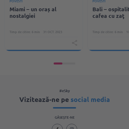
POVESTI
POVESTI
Miami – un oraș al
Bali – ospitali
nostalgiei
cafea cu zaţ
Timp de citire: 6 min
31 OCT. 2023
Timp de citire: 6 min
1
#eSky
Vizitează-ne pe
social media
GĂSEŞTE-NE