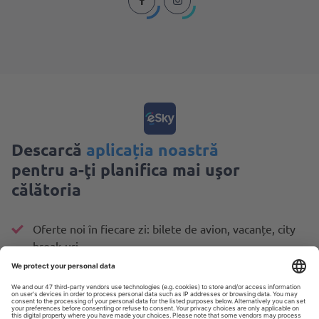
Descarcă
aplicația noastră
pentru a-ţi planifica mai uşor
călătoria
Oferte noi în fiecare zi: bilete de avion, vacanțe, city
break-uri
Gestionezi totul mai ușor
Planifică-ți călătoriile așa cum îți dorești cu MAIA eSky
Totul la un click distanță, oricând ai nevoie!