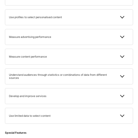
Inspirație de călătorie
pentru tine
Descoperă călătoriile ȋntr-un mod nou cu newsletter-ul
nostru!
E-MAIL