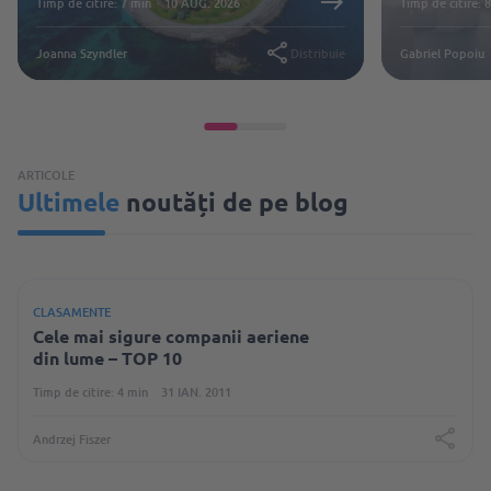
Timp de citire: 7 min
10 AUG. 2026
Timp de citire: 
Joanna Szyndler
Distribuie
Gabriel Popoiu
ARTICOLE
Ultimele
noutăți de pe blog
CLASAMENTE
Cele mai sigure companii aeriene
din lume – TOP 10
Timp de citire: 4 min
31 IAN. 2011
Andrzej Fiszer