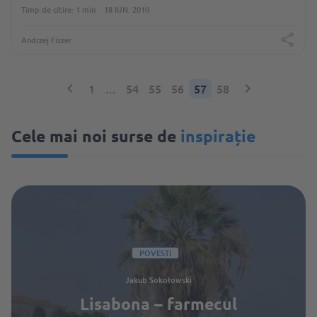
Timp de citire: 1 min
18 IUN. 2010
Andrzej Fiszer
1
…
54
55
56
57
58
Cele mai noi surse de
inspirație
POVESTI
Jakub Sokołowski
Lisabona – farmecul