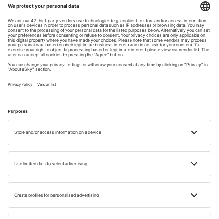
INSPIRATIE
City break culinar la Roma: ce trebuie să
încerci?
Timp de citire: 4 min
08 APR. 2024
Joanna Szyndler