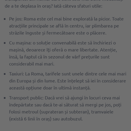
de a te deplasa în oraș? Iată câteva sfaturi utile:
Pe jos: Roma este cel mai bine explorată la picior. Toate
atracțiile principale se află în centru, iar plimbarea pe
străzile înguste și fermecătoare este o plăcere.
Cu mașina: o soluție convenabilă este să închiriezi o
mașină, deoarece îţi oferă o mare libertate. Atenție,
însă, la faptul că în sezonul de vârf prețurile sunt
considerabil mai mari.
Taxiuri: La Roma, tarifele sunt unele dintre cele mai mari
din Europa și din lume. Este înțelept să iei în considerare
această opțiune doar în ultimă instanță.
Transport public: Dacă vrei să ajungi în locuri ceva mai
îndepărtate sau dacă te-ai săturat să mergi pe jos, poți
folosi metroul (suprateran și subteran), tramvaiele
(există 6 linii în oraș) sau autobuzul.