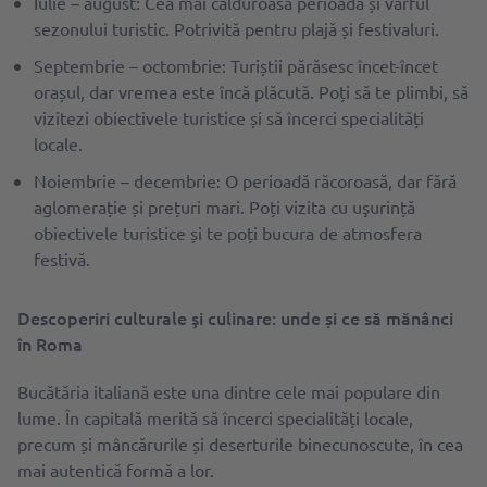
Iulie – august: Cea mai călduroasă perioadă și vârful
sezonului turistic. Potrivită pentru plajă și festivaluri.
Septembrie – octombrie: Turiștii părăsesc încet-încet
orașul, dar vremea este încă plăcută. Poți să te plimbi, să
vizitezi obiectivele turistice și să încerci specialități
locale.
Noiembrie – decembrie: O perioadă răcoroasă, dar fără
aglomerație și prețuri mari. Poți vizita cu uşurință
obiectivele turistice și te poți bucura de atmosfera
festivă.
Descoperiri culturale şi culinare: unde și ce să mănânci
în Roma
Bucătăria italiană este una dintre cele mai populare din
lume. În capitală merită să încerci specialități locale,
precum și mâncărurile și deserturile binecunoscute, în cea
mai autentică formă a lor.