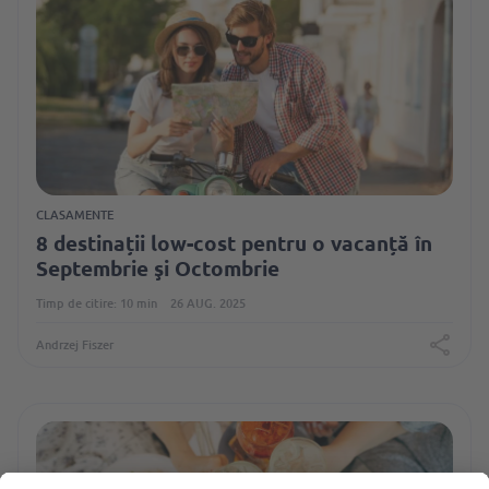
CLASAMENTE
8 destinații low-cost pentru o vacanță în
Septembrie şi Octombrie
Timp de citire: 10 min
26 AUG. 2025
Andrzej Fiszer