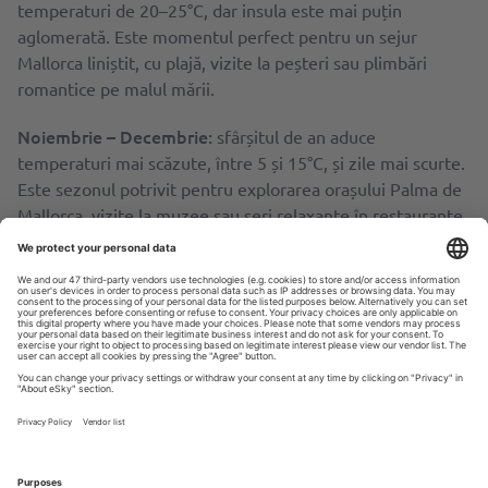
temperaturi de 20–25°C, dar insula este mai puțin
aglomerată. Este momentul perfect pentru un sejur
Mallorca liniștit, cu plajă, vizite la peșteri sau plimbări
romantice pe malul mării.
Noiembrie – Decembrie:
sfârșitul de an aduce
temperaturi mai scăzute, între 5 și 15°C, și zile mai scurte.
Este sezonul potrivit pentru explorarea orașului Palma de
Mallorca, vizite la muzee sau seri relaxante în restaurante
locale.
Unde să te cazezi în Mallorca?
În Mallorca găsești numeroase opțiuni de cazare, adaptate
oricărui buget și stil de vacanță. Dacă vrei confort și
relaxare pe malul mării, poți alege Iberostar Mallorca, un
hotel de 4 stele perfect pentru familii, situat chiar pe
Playa de Muro, una dintre cele mai frumoase plaje din
Mallorca. Pentru un sejur mai accesibil ca preț, Bellevue