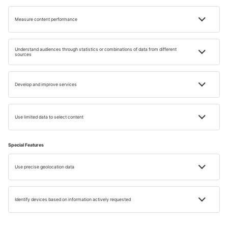
servit cu pâine, cartofi, legume, pește sau carne.
El Tumbet
, o mâncare tradițională la cuptor cu vinete,
cartofi, roșii și ardei, perfectă alături de carne.
Coca
, plăcintă crocantă din aluat de pâine cu diferite
garnituri, asemănătoare cu pizza, dar fără brânză.
Caldereta de langosta
, preparat savuros cu homar în
sos de roșii și ierburi aromatice.
Ensaimada
, un desert dulce, în formă de melc, pudrat cu
zahăr.
În timpul unui sejur în Mallorca vei găsi restaurante și
baruri care servesc tapas autentice, unde poți descoperi
gusturi locale. Un exemplu celebru este Calixto din Palma
de Mallorca, cunoscut pentru paella sa, considerată de
mulți cea mai bună din oraș.