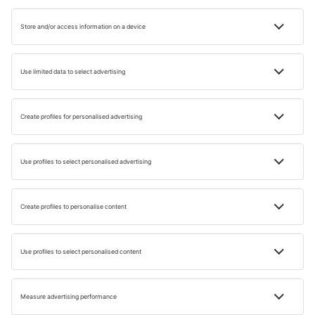
Club Mallorca din Alcúdia este o alegere inspirată, aflat
lângă plaje spectaculoase. Iar dacă preferi o variantă
economică și prietenoasă, Palma Port Hostel îți oferă o
cazare curată și colorată chiar în Palma de Mallorca.
Unde și ce să mănânci în Mallorca?
Bucătăria din Mallorca, parte a tradiției Insulelor Baleare,
are multe elemente mediteraneene, dar și influențe
lăsate în urmă de popoarele care au trecut pe aici de-a
lungul secolelor – fenicieni, romani, vizigoți și mauri.
Rezultatul este o gastronomie unică, bazată pe simplitate,
prospețime și ingrediente locale: carne, pește și legume.
Printre delicatesele care merită încercate într-o vacanță
Mallorca se numără:
Alioli
, sos pe bază de usturoi, ulei de măsline și lămâie,