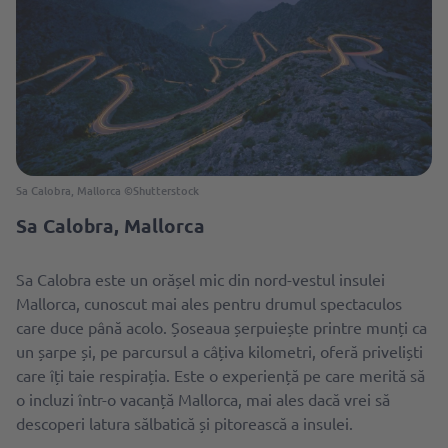
Sa Calobra, Mallorca ©Shutterstock
Sa Calobra, Mallorca
Sa Calobra este un orășel mic din nord-vestul insulei
Mallorca, cunoscut mai ales pentru drumul spectaculos
care duce până acolo. Șoseaua șerpuiește printre munți ca
un șarpe și, pe parcursul a câțiva kilometri, oferă priveliști
care îți taie respirația. Este o experiență pe care merită să
o incluzi într-o vacanță Mallorca, mai ales dacă vrei să
descoperi latura sălbatică și pitorească a insulei.