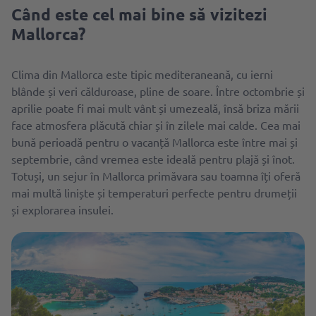
Când este cel mai bine să vizitezi
Mallorca?
Clima din Mallorca este tipic mediteraneană, cu ierni
blânde și veri călduroase, pline de soare. Între octombrie și
aprilie poate fi mai mult vânt și umezeală, însă briza mării
face atmosfera plăcută chiar și în zilele mai calde. Cea mai
bună perioadă pentru o vacanță Mallorca este între mai și
septembrie, când vremea este ideală pentru plajă și înot.
Totuși, un sejur în Mallorca primăvara sau toamna îți oferă
mai multă liniște și temperaturi perfecte pentru drumeții
și explorarea insulei.