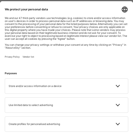
care dă culoare și gust fiecărui preparat. Mâncărurile sunt
consistente, ușor picante și pline de savoare. În plus,
influențele turcești, austriece, germane și slovace fac ca
gastronomia să fie variată. De obicei, mâncarea sunt
acompaniată de vinuri excelente, mai ales din regiunile
Tokaj și Eger – adevărate simboluri pentru bucătăria și
cultura din Ungaria.
Dacă ajungi aici, sunt câteva preparate pe care nu trebuie
să le ratezi:
Supa gulaș
: una dintre cele mai cunoscute mâncăruri
tradiționale și un preparat emblematic pentru Ungaria.
Lángos
: probabil unul dintre cele mai iubite street food-
uri. Este o lipie prăjită, crocantă, servită clasic cu
smântână și brânză, precum și alte toppinguri.
Lecsó
: o mâncare simplă și aromată din ardei, roșii și
ceapă, uneori cu cârnați. Se poate mânca singură sau ca