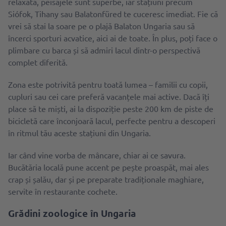
relaxată, peisajele sunt superbe, iar stațiuni precum
Siófok, Tihany sau Balatonfüred te cuceresc imediat. Fie că
vrei să stai la soare pe o plajă Balaton Ungaria sau să
încerci sporturi acvatice, aici ai de toate. În plus, poți face o
plimbare cu barca și să admiri lacul dintr-o perspectivă
complet diferită.
Zona este potrivită pentru toată lumea – familii cu copii,
cupluri sau cei care preferă vacanțele mai active. Dacă îți
place să te miști, ai la dispoziție peste 200 km de piste de
bicicletă care înconjoară lacul, perfecte pentru a descoperi
în ritmul tău aceste stațiuni din Ungaria.
Iar când vine vorba de mâncare, chiar ai ce savura.
Bucătăria locală pune accent pe pește proaspăt, mai ales
crap și șalău, dar și pe preparate tradiționale maghiare,
servite în restaurante cochete.
Grădini zoologice în Ungaria