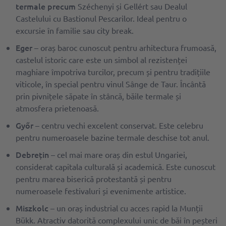
termale precum
Széchenyi și Gellért sau Dealul
Castelului cu Bastionul Pescarilor. Ideal pentru o
excursie în familie sau city break.
Eger
– oraș baroc cunoscut pentru arhitectura frumoasă,
castelul istoric care este un simbol al rezistenței
maghiare împotriva turcilor, precum și pentru tradițiile
viticole, în special pentru vinul Sânge de Taur. Încântă
prin pivnițele săpate în stâncă, băile termale și
atmosfera prietenoasă.
Győr
– centru vechi excelent conservat. Este celebru
pentru numeroasele bazine termale deschise tot anul.
Debrețin
– cel mai mare oraș din estul Ungariei,
considerat capitala culturală și academică. Este cunoscut
pentru marea biserică protestantă și pentru
numeroasele festivaluri și evenimente artistice.
Miszkolc
– un oraș industrial cu acces rapid la Munții
Bükk. Atractiv datorită complexului unic de băi în peșteri