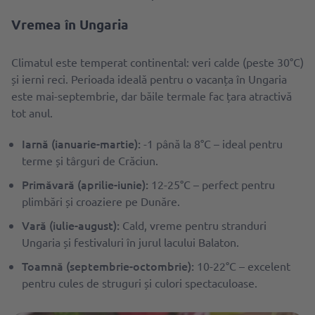
Vremea în Ungaria
Climatul este temperat continental: veri calde (peste 30°C)
și ierni reci. Perioada ideală pentru o vacanța în Ungaria
este mai-septembrie, dar băile termale fac țara atractivă
tot anul.
Iarnă (ianuarie-martie):
-1 până la 8°C – ideal pentru
terme și târguri de Crăciun.
Primăvară (aprilie-iunie):
12-25°C – perfect pentru
plimbări și croaziere pe Dunăre.
Vară (iulie-august):
Cald, vreme pentru stranduri
Ungaria și festivaluri în jurul lacului Balaton.
Toamnă (septembrie-octombrie):
10-22°C – excelent
pentru cules de struguri și culori spectaculoase.