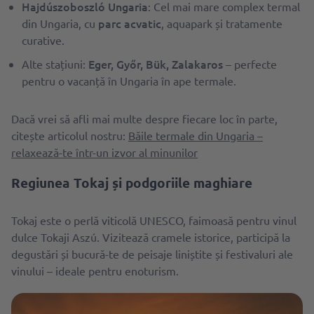
Hajdúszoboszló Ungaria
: Cel mai mare complex termal
parc acvatic
din Ungaria, cu
, aquapark și tratamente
curative.
Eger, Győr, Bük, Zalakaros
Alte stațiuni:
– perfecte
pentru o vacanță în Ungaria în ape termale.
Dacă vrei să afli mai multe despre fiecare loc în parte,
citește articolul nostru:
Băile termale din Ungaria –
relaxează-te într-un izvor al minunilor
Regiunea Tokaj și podgoriile maghiare
Tokaj este o perlă viticolă UNESCO, faimoasă pentru vinul
dulce Tokaji Aszú. Vizitează cramele istorice, participă la
degustări și bucură-te de peisaje liniștite și festivaluri ale
vinului – ideale pentru enoturism.