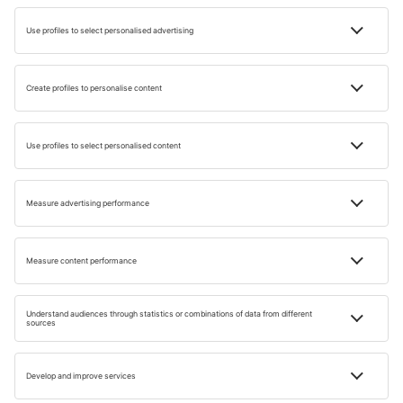
garnitură și este des întâlnită în bucătăria de zi cu zi.
Kürtőskalács
: desertul maghiar pe care îl găsești la
târguri și festivaluri. Un aluat dulce copt pe rotisor,
crocant la exterior și moale în interior, acoperit cu zahăr,
scorțișoară sau nucă.
Dacă ești în Budapesta, merită să încerci un prânz autentic
la Retek Bisztró, un bistro de familie cunoscut pentru
preparatele tradiționale gătite ca acasă. Iar dacă ajungi în
zona lacului Balaton Ungaria, restaurantul Kistücsök este o
alegere excelentă. Este premiat inclusiv cu distincția
Michelin Bib Gourmand.
Unde te cazezi în Ungaria?
În Ungaria ai o mulțime de variante de cazare, așa că îți
găsești ușor ceva pe gustul și bugetul tău. Poți sta la
hoteluri în orașe mari ca Budapesta, la pensiuni aproape