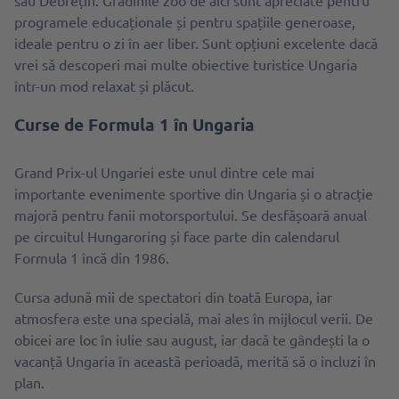
sau Debrețin. Grădinile zoo de aici sunt apreciate pentru
programele educaționale și pentru spațiile generoase,
ideale pentru o zi în aer liber. Sunt opțiuni excelente dacă
vrei să descoperi mai multe obiective turistice Ungaria
într-un mod relaxat și plăcut.
Curse de Formula 1 în Ungaria
Grand Prix-ul Ungariei este unul dintre cele mai
importante evenimente sportive din Ungaria și o atracție
majoră pentru fanii motorsportului. Se desfășoară anual
pe circuitul Hungaroring și face parte din calendarul
Formula 1 încă din 1986.
Cursa adună mii de spectatori din toată Europa, iar
atmosfera este una specială, mai ales în mijlocul verii. De
obicei are loc în iulie sau august, iar dacă te gândești la o
vacanță Ungaria în această perioadă, merită să o incluzi în
plan.