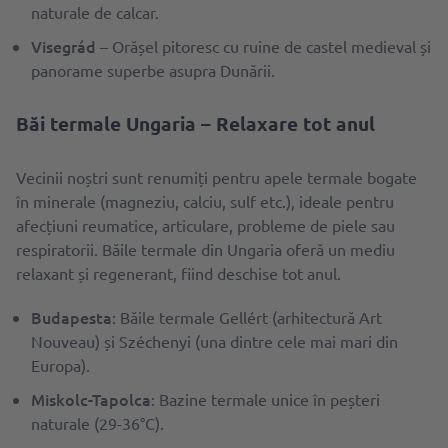
naturale de calcar.
Visegrád
– Orășel pitoresc cu ruine de castel medieval și
panorame superbe asupra Dunării.
Băi termale Ungaria – Relaxare tot anul
Vecinii noștri sunt renumiți pentru apele termale bogate
în minerale (magneziu, calciu, sulf etc.), ideale pentru
afecțiuni reumatice, articulare, probleme de piele sau
respiratorii. Băile termale din Ungaria oferă un mediu
relaxant și regenerant, fiind deschise tot anul.
Budapesta
: Băile termale Gellért (arhitectură Art
Nouveau) și Széchenyi (una dintre cele mai mari din
Europa).
Miskolc-Tapolca
: Bazine termale unice în peșteri
naturale (29-36°C).