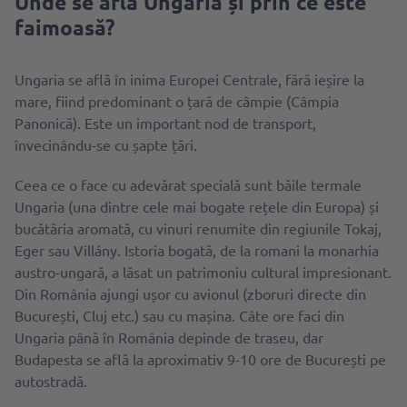
Unde se află Ungaria și prin ce este
faimoasă?
Ungaria se află în inima Europei Centrale, fără ieșire la
mare, fiind predominant o țară de câmpie (Câmpia
Panonică). Este un important nod de transport,
învecinându-se cu șapte țări.
Ceea ce o face cu adevărat specială sunt băile termale
Ungaria (una dintre cele mai bogate rețele din Europa) și
bucătăria aromată, cu vinuri renumite din regiunile Tokaj,
Eger sau Villány. Istoria bogată, de la romani la monarhia
austro-ungară, a lăsat un patrimoniu cultural impresionant.
Din România ajungi ușor cu avionul (zboruri directe din
București, Cluj etc.) sau cu mașina. Câte ore faci din
Ungaria până în România depinde de traseu, dar
Budapesta se află la aproximativ 9-10 ore de București pe
autostradă.