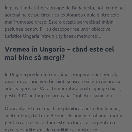
În plus, fiind atât de aproape de Budapesta, poți combina
adrenalina de pe circuit cu explorarea unuia dintre cele
mai frumoase orașe. Este o ocazie perfectă să îmbini
pasiunea pentru F1 cu descoperirea unor obiective
turistice Ungaria într-un city break memorabil.
Vremea în Ungaria – când este cel
mai bine să mergi?
În Ungaria predomină un climat temperat continental,
caracterizat prin veri fierbinți și uscate și ierni răcoroase,
adesea geroase. Vara, temperatura poate ajunge chiar și
peste 30°C, în timp ce iarna apar înghețuri și ninsori.
O vacanță este cel mai bine planificată între lunile mai și
septembrie, dar termele sunt disponibile tot anul, motiv
pentru care această țară este un loc atractiv pentru o
excursie indiferent de condițiile atmosferice.