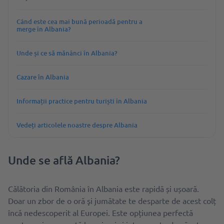
Când este cea mai bună perioadă pentru a
merge în Albania?
Unde și ce să mănânci în Albania?
Cazare ȋn Albania
Informații practice pentru turiști în Albania
Vedeți articolele noastre despre Albania
Unde se află Albania?
Călătoria din România în Albania este rapidă și ușoară.
Doar un zbor de o oră şi jumătate te desparte de acest colț
încă nedescoperit al Europei. Este opțiunea perfectă