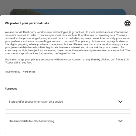
CLASAMENTE
Plaje din Albania – cele mai frumoase
Timp de citire: 6 min
02 SEPT. 2025
Gabriel Popoiu