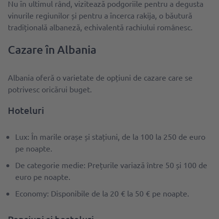
Nu ȋn ultimul rând, vizitează podgoriile pentru a degusta
vinurile regiunilor și pentru a ȋncerca rakija, o băutură
tradițională albaneză, echivalentă rachiului românesc.
Cazare ȋn Albania
Albania oferă o varietate de opțiuni de cazare care se
potrivesc oricărui buget.
Hoteluri
Lux: În marile orașe și stațiuni, de la 100 la 250 de euro
pe noapte.
De categorie medie: Prețurile variază între 50 și 100 de
euro pe noapte.
Economy: Disponibile de la 20 € la 50 € pe noapte.