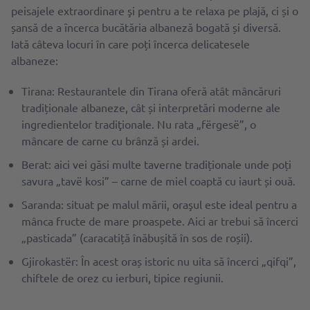
peisajele extraordinare şi pentru a te relaxa pe plajă, ci și o
șansă de a ȋncerca bucătăria albaneză bogată și diversă.
Iată câteva locuri în care poți încerca delicatesele
albaneze:
Tirana: Restaurantele din Tirana oferă atât mâncăruri
tradiționale albaneze, cât și interpretări moderne ale
ingredientelor tradiţionale. Nu rata „fërgesë”, o
mâncare de carne cu brânză și ardei.
Berat: aici vei găsi multe taverne tradiționale unde poți
savura „tavë kosi” – carne de miel coaptă cu iaurt și ouă.
Saranda: situat pe malul mării, oraşul este ideal pentru a
mânca fructe de mare proaspete. Aici ar trebui să încerci
„pasticada” (caracatiță înăbușită în sos de roșii).
Gjirokastër: În acest oraș istoric nu uita să încerci „qifqi”,
chiftele de orez cu ierburi, tipice regiunii.