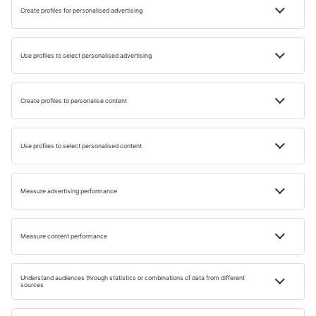
INSPIRATIE
Ghid de calatorie si recomandare de
traseu in Albania
Timp de citire: 7 min
30 AUG. 2018
Andrzej Fiszer