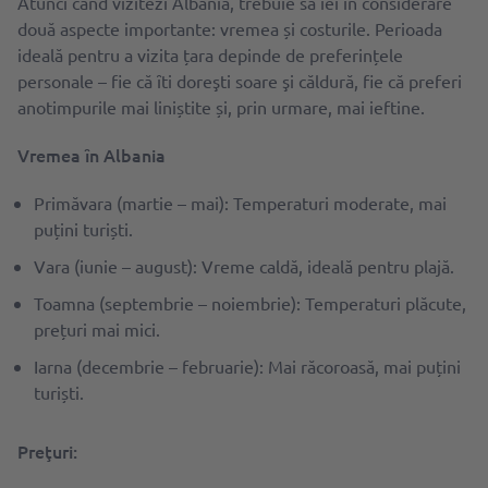
Atunci când vizitezi Albania, trebuie să iei în considerare
două aspecte importante: vremea și costurile. Perioada
ideală pentru a vizita țara depinde de preferințele
personale – fie că ȋti doreşti soare şi căldură, fie că preferi
anotimpurile mai liniștite și, prin urmare, mai ieftine.
Vremea ȋn Albania
Primăvara (martie – mai): Temperaturi moderate, mai
puțini turiști.
Vara (iunie – august): Vreme caldă, ideală pentru plajă.
Toamna (septembrie – noiembrie): Temperaturi plăcute,
prețuri mai mici.
Iarna (decembrie – februarie): Mai răcoroasă, mai puțini
turiști.
Preţuri: