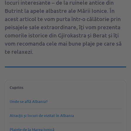
locuri interesante – de la ruinele antice din
Butrint la apele albastre ale Mării Ionice. În
acest articol te vom purta într-o călătorie prin
peisajele sale extraordinare, ȋţi vom prezenta
comorile istorice din Gjirokastra și Berat și ȋţi
vom recomanda cele mai bune plaje pe care să
te relaxezi.
Cuprins
Unde se află Albania?
Atracții și locuri de vizitat în Albania
Plajele de la Marea Ionică