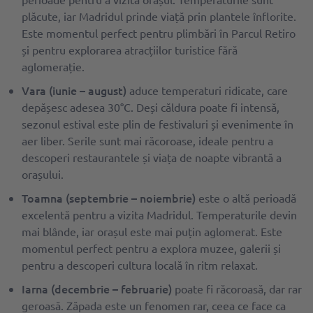
plăcute, iar Madridul prinde viață prin plantele înflorite.
Este momentul perfect pentru plimbări în Parcul Retiro
și pentru explorarea atracțiilor turistice fără
aglomerație.
Vara (iunie – august)
aduce temperaturi ridicate, care
depășesc adesea 30°C. Deși căldura poate fi intensă,
sezonul estival este plin de festivaluri și evenimente în
aer liber. Serile sunt mai răcoroase, ideale pentru a
descoperi restaurantele și viața de noapte vibrantă a
orașului.
Toamna (septembrie – noiembrie)
este o altă perioadă
excelentă pentru a vizita Madridul. Temperaturile devin
mai blânde, iar orașul este mai puțin aglomerat. Este
momentul perfect pentru a explora muzee, galerii și
pentru a descoperi cultura locală în ritm relaxat.
Iarna (decembrie – februarie)
poate fi răcoroasă, dar rar
geroasă. Zăpada este un fenomen rar, ceea ce face ca