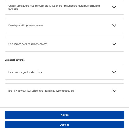
INSPIRATIE
Arome locale ȋn Madrid sau gustul
aventurii ȋn Madeira?
Timp de citire: 6 min
27 SEPT. 2022
Małgorzata Milian
1
2