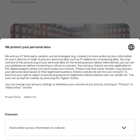
Natalia Kolińska
INSPIRATIE
Ce să vezi în Madrid? 5 recomandări de la
localnici
Timp de citire: 6 min
07 IUL. 2023
Małgorzata Filek