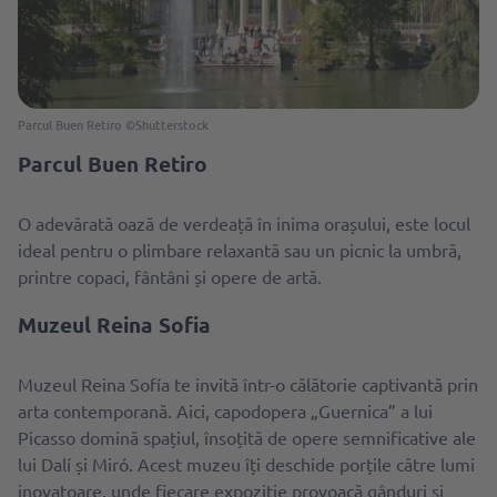
Parcul Buen Retiro ©Shutterstock
Parcul Buen Retiro
O adevărată oază de verdeață în inima orașului, este locul
ideal pentru o plimbare relaxantă sau un picnic la umbră,
printre copaci, fântâni și opere de artă.
Muzeul Reina Sofia
Muzeul Reina Sofía te invită într-o călătorie captivantă prin
arta contemporană. Aici, capodopera „Guernica” a lui
Picasso domină spațiul, însoțită de opere semnificative ale
lui Dalí și Miró. Acest muzeu îți deschide porțile către lumi
inovatoare, unde fiecare expoziție provoacă gânduri și