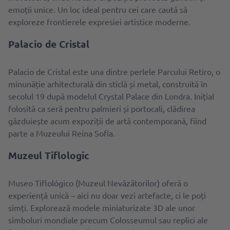
emoții unice. Un loc ideal pentru cei care caută să
exploreze frontierele expresiei artistice moderne.
Palacio de Cristal
Palacio de Cristal este una dintre perlele Parcului Retiro, o
minunăție arhitecturală din sticlă și metal, construită în
secolul 19 după modelul Crystal Palace din Londra. Inițial
folosită ca seră pentru palmieri și portocali, clădirea
găzduiește acum expoziții de artă contemporană, fiind
parte a Muzeului Reina Sofía.
Muzeul Tiflologic
Museo Tiflológico (Muzeul Nevăzătorilor) oferă o
experiență unică – aici nu doar vezi artefacte, ci le poți
simți. Explorează modele miniaturizate 3D ale unor
simboluri mondiale precum Colosseumul sau replici ale