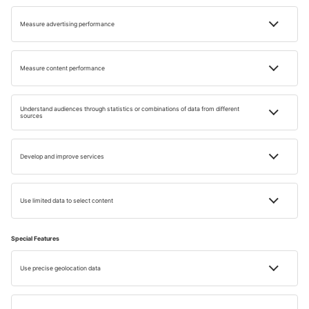
Dacă nu te-ai hotărât când să mergi în Malaga, trebuie să
știi că cea mai potrivită perioadă este primăvara sau
toamna, adică în lunile aprilie, mai, septembrie și
octombrie. Acestea sunt cele mai bune momente pentru a
te bucura de vremea plăcută, cu temperaturi moderate și
puține șanse de ploaie. Mai mult decât atât, aceste luni
sunt ideale pentru plimbări prin oraș, explorarea atracțiilor
turistice și relaxare pe plajele frumoase ale Malagei. De
asemenea, este indicat să eviți vârful sezonului de turism,
care este vara, când orașul devine aglomerat și
temperaturile pot fi mai greu de suportat. Prin urmare,
pentru o experiență relaxantă și plăcută, primăvara și
toamna sunt momentele ideale pentru a vizita Malaga.
Malaga este cu adevărat o bijuterie pe Costa del Sol,
oferind o experiență iberică autentică și memorabilă. Cu
plajele sale spectaculoase, istoria bogată, cultura vibrantă,
bucatele delicioase și numeroasele sale obiective turistice,
Malaga este locul potrivit pentru toată lumea. Indiferent