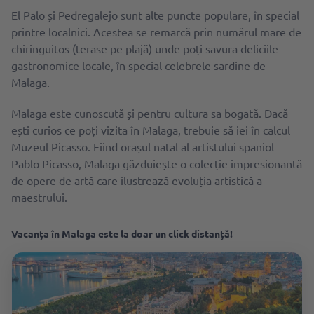
El Palo și Pedregalejo sunt alte puncte populare, în special
printre localnici. Acestea se remarcă prin numărul mare de
chiringuitos (terase pe plajă) unde poți savura deliciile
gastronomice locale, în special celebrele sardine de
Malaga.
Malaga este cunoscută și pentru cultura sa bogată. Dacă
ești curios ce poți vizita în Malaga, trebuie să iei în calcul
Muzeul Picasso. Fiind orașul natal al artistului spaniol
Pablo Picasso, Malaga găzduiește o colecție impresionantă
de opere de artă care ilustrează evoluția artistică a
maestrului.
Vacanța în Malaga este la doar un click distanță!