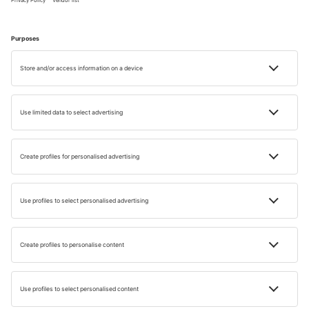
Marbella, orașul vechi (c) iStock
Un alt loc interesant de vizitat este Marbella, un oraș luxos
cu o atmosferă sofisticată, magazine exclusiviste și plaje
frumoase. De asemenea, poți explora orașul pitoresc
Nerja, cunoscut pentru peștera sa impresionantă, Balcón
de Europa și plajele frumoase.
Când să vizitezi Malaga?