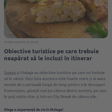
Tortilla española (c) iStock
Obiective turistice pe care trebuie
neapărat să le incluzi în itinerar
Spania
și Malaga au obiective turistice pe care nu trebuie
să le ratezi. Deși lista acestora este foarte mare și ai avea
nevoie de o perioadă lungă de timp pentru a le descoperi
frumusețea, găsești mai jos câteva dintre acestea, pe care
le poți vizita chiar și într-un City Break de câteva zile.
Alege o experiență de vis în Malaga!