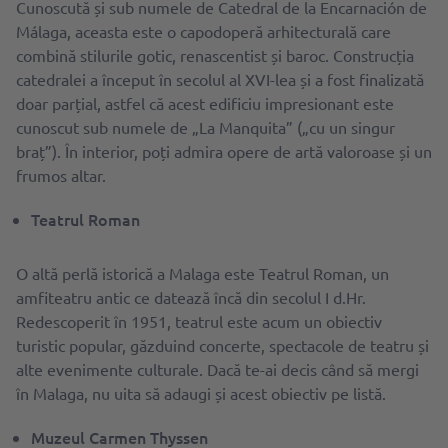
Cunoscută și sub numele de Catedral de la Encarnación de
Málaga, aceasta este o capodoperă arhitecturală care
combină stilurile gotic, renascentist și baroc. Construcția
catedralei a început în secolul al XVI-lea și a fost finalizată
doar parțial, astfel că acest edificiu impresionant este
cunoscut sub numele de „La Manquita” („cu un singur
braț”). În interior, poți admira opere de artă valoroase și un
frumos altar.
Teatrul Roman
O altă perlă istorică a Malaga este Teatrul Roman, un
amfiteatru antic ce datează încă din secolul I d.Hr.
Redescoperit în 1951, teatrul este acum un obiectiv
turistic popular, găzduind concerte, spectacole de teatru și
alte evenimente culturale. Dacă te-ai decis când să mergi
în Malaga, nu uita să adaugi și acest obiectiv pe listă.
Muzeul Carmen Thyssen