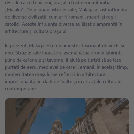
î.Hr. de către fenicieni, orașul a fost denumit inițial
„Malaka”. De-a lungul istoriei sale, Malaga a fost influențat
de diverse civilizații, cum ar fi romanii, maurii și regii
catolici. Aceste influențe diverse au lăsat o amprentă în
arhitectura și cultura orașului.
În prezent, Malaga este un amestec fascinant de vechi și
nou. Străzile sale înguste și asemănătoare unui labirint,
pline de cafenele și taverne, îi ajută pe turiști să se lase
purtați de aerul medieval pe care îl emană. În același timp,
modernitatea orașului se reflectă în arhitectura
impresionantă, în clădirile înalte și în atracțiile culturale
contemporane.