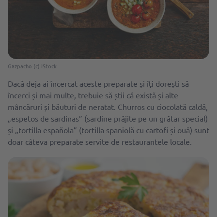
Gazpacho (c) iStock
Dacă deja ai încercat aceste preparate și îți dorești să
încerci și mai multe, trebuie să știi că există și alte
mâncăruri și băuturi de neratat. Churros cu ciocolată caldă,
„espetos de sardinas” (sardine prăjite pe un grătar special)
și „tortilla española” (tortilla spaniolă cu cartofi și ouă) sunt
doar câteva preparate servite de restaurantele locale.