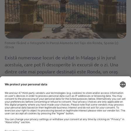
Femeie făcând o fotografie în Parcul Alameda del Tajo din Ronda, Spania (c)
iStock
Există numeroase locuri de vizitat în Malaga și în jurul
acestuia, care pot fi descoperite în excursii de o zi. Una
dintre cele mai populare destinații este Ronda, un oraș
spectaculos ce se poate vizita în Malaga, fiind situat pe un
pod natural între stâncile abrupte. Ronda este faimos
pentru peisajele sale uluitoare, arhitectura istorică și mai
ales, pentru vinurile excelente.