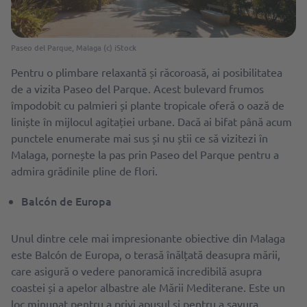
Paseo del Parque, Malaga (c) iStock
Pentru o plimbare relaxantă și răcoroasă, ai posibilitatea
de a vizita Paseo del Parque. Acest bulevard frumos
împodobit cu palmieri și plante tropicale oferă o oază de
liniște în mijlocul agitației urbane. Dacă ai bifat până acum
punctele enumerate mai sus și nu știi ce să vizitezi în
Malaga, pornește la pas prin Paseo del Parque pentru a
admira grădinile pline de flori.
Balcón de Europa
Unul dintre cele mai impresionante obiective din Malaga
este Balcón de Europa, o terasă înălțată deasupra mării,
care asigură o vedere panoramică incredibilă asupra
coastei și a apelor albastre ale Mării Mediterane. Este un
loc minunat pentru a privi apusul și pentru a savura