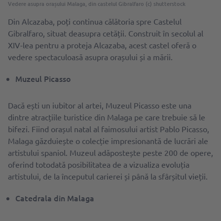
Vedere asupra orașului Malaga, din castelul Gibralfaro (c) shutterstock
Din Alcazaba, poți continua călătoria spre Castelul
Gibralfaro, situat deasupra cetății. Construit în secolul al
XIV-lea pentru a proteja Alcazaba, acest castel oferă o
vedere spectaculoasă asupra orașului și a mării.
Muzeul Picasso
Dacă ești un iubitor al artei, Muzeul Picasso este una
dintre atracțiile turistice din Malaga pe care trebuie să le
bifezi. Fiind orașul natal al faimosului artist Pablo Picasso,
Malaga găzduiește o colecție impresionantă de lucrări ale
artistului spaniol. Muzeul adăpostește peste 200 de opere,
oferind totodată posibilitatea de a vizualiza evoluția
artistului, de la începutul carierei și până la sfârșitul vieții.
Catedrala din Malaga