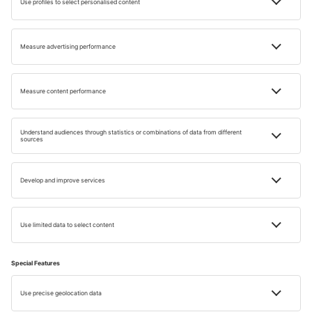
CLASAMENTE
8 moduri prin care poți călători mai ieftin
Timp de citire: 5 min
14 IUN. 2024
Admin