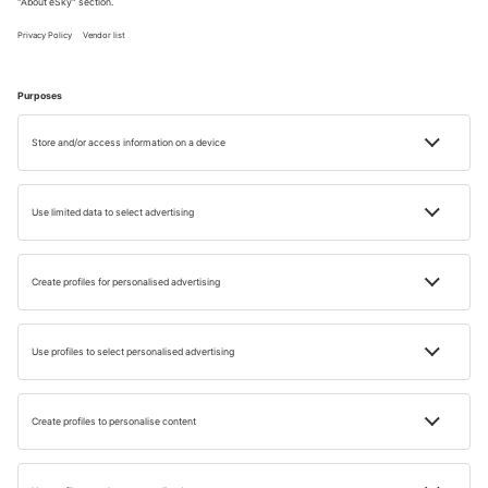
INSPIRATIE
Black Friday pe eSky.ro: oferte speciale în
fiecare weekend din noiembrie!
Timp de citire: 6 min
22 NOV. 2024
Joanna Szyndler