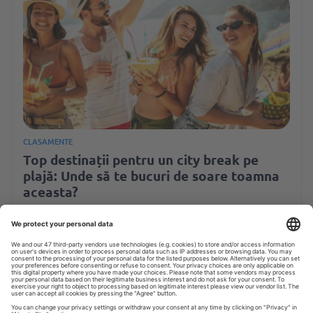
CLASAMENTE
Top destinații pentru un city break pe
plajă: Unde să te bucuri de soare toamna
aceasta?
Timp de citire: 5 min
20 IAN. 2025
Joanna Szyndler