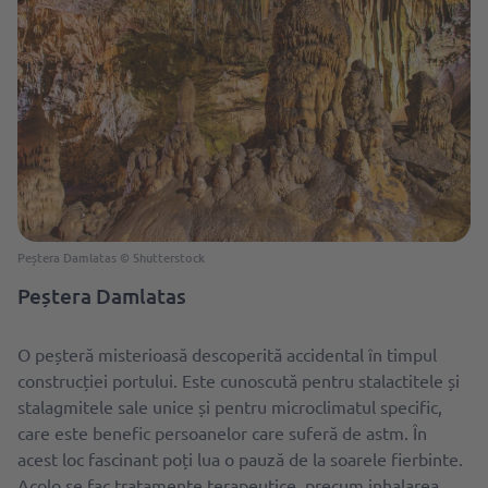
Peștera Damlatas © Shutterstock
Peștera Damlatas
O peșteră misterioasă descoperită accidental în timpul
construcției portului. Este cunoscută pentru stalactitele și
stalagmitele sale unice și pentru microclimatul specific,
care este benefic persoanelor care suferă de astm. În
acest loc fascinant poți lua o pauză de la soarele fierbinte.
Acolo se fac tratamente terapeutice, precum inhalarea