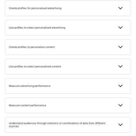
confortabile, situat aproape de celebra Plaja Cleopatra.
Acolo vei găsi piscine, un centru spa, un centru de
fitness și diverse opțiuni de luat masa.
Opțiuni economice
Hotelul Kleopatra Bavyera, situat în centrul orașului, oferă
facilități de bază și este aproape de principalele atracții.
Hotelul Baronessa Apart are, de asemenea, prețuri
accesibile, cu apartamente dotate cu chicinete, ideale
pentru sejururi mai lungi și pentru cei care preferă să-și
gătească singuri mesele.
Vezi articolele noastre despre
Alanya