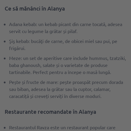
Ce să mănânci în Alanya
Adana kebab: un kebab picant din carne tocată, adesea
servit cu legume la grătar și pilaf.
Şiş kebab: bucăţi de carne, de obicei miel sau pui, pe
frigărui.
Meze: un set de aperitive care include hummus, tzatziki,
baba ghanoush, salate și o varietate de produse
tartinabile. Perfect pentru a începe o masă lungă.
Pește și fructe de mare: pește proaspăt precum dorada
sau biban, adesea la grătar sau la cuptor, calamar,
caracatiță și creveți serviți în diverse moduri.
Restaurante recomandate în Alanya
Restaurantul Ravza este un restaurant popular care