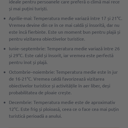
ideale pentru persoanele care preferă o climă mai rece
și mai puțini turiști.
Aprilie-mai: Temperatura medie variază între 17 și 21°C.
Vremea devine din ce în ce mai caldă și însorită, dar nu
este încă fierbinte. Este un moment bun pentru plajă și
pentru vizitarea obiectivelor turistice.
Iunie–septembrie: Temperatura medie variază între 26
și 29°C. Este cald și însorit, iar vremea este perfectă
pentru înot și plajă.
Octombrie–noiembrie: Temperatura medie este în jur
de 16-21°C. Vremea caldă favorizează vizitarea
obiectivelor turistice și activitățile în aer liber, deși
probabilitatea de ploaie crește.
Decembrie: Temperatura medie este de aproximativ
12°C. Este frig și ploioasă, ceea ce o face cea mai puțin
turistică perioadă a anului.