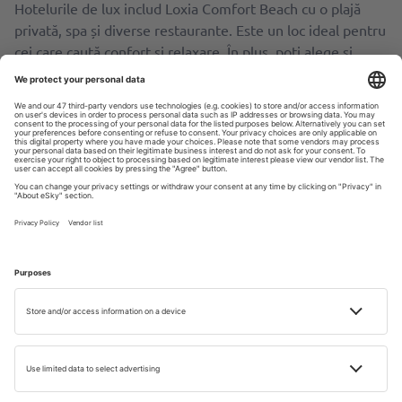
Hotelurile de lux includ Loxia Comfort Beach cu o plajă
privată, spa și diverse restaurante. Este un loc ideal pentru
cei care caută confort și relaxare. În plus, poți alege și
Orange County Resort, cunoscut pentru serviciile sale
excelente și numeroasele facilități – hotelul are mai multe
piscine, restaurante tematice și un program bogat de
divertisment.
Hoteluri all-inclusive la un preț accesibil
Oba Star Hotel & Spa este un hotel all-inclusive cu
camere confortabile, piscine, spa și o varietate de
opțiuni de luat masa. Situat aproape de plajă, este un loc
ideal pentru o vacanță relaxantă.
Justiniano Deluxe Resort este un hotel all-inclusive
situat într-un cadru frumos, cu acces la o plajă privată,
piscine, centru de fitness și diverse restaurante.
Hotel Kleopatra Ramira – hotel all-inclusive cu camere