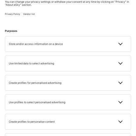
Descoperă atracțiile locale
Wayan îmi pune boabe de orez pe frunte, între ochi.
Balinezii cred că acest lucru aduce noroc și prosperitate.
Înainte de a intra în templu, mă îmbrac cu un
sarong
.
Acoperirea șoldurilor și a picioarelor este obligatorie atât
pentru bărbați, cât și pentru femei. Am ajuns la Pura Ulun
Danu Batur. Este al doilea cel mai important templu din
Bali. Inițial, a fost distrus de erupția vulcanului Batur în
1926. La câteva zile după erupție, localnicii au decis să-l
reconstruiască.
FAQ