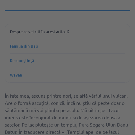
Despre ce vei citi în acest articol?
Familia din Bali
Recunoștință
Wayan
În fața mea, ascuns printre nori, se află vârful unui vulcan.
Are o formă ascuțită, conică. Încă nu știu că peste doar o
săptămână mă voi plimba pe acolo. Mă uit în jos. Lacul
imens este înconjurat de munți și de aşezarea densă a
satelor. Pe lac plutește un templu, Pura Segara Ulun Danu
Batur. În traducere directă – „Templul apei de pe lacul