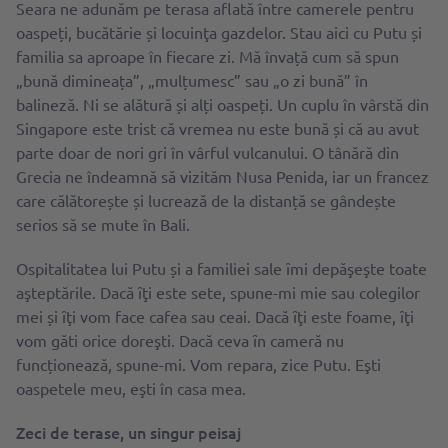
Seara ne adunăm pe terasa aflată între camerele pentru
oaspeți, bucătărie și locuinţa gazdelor. Stau aici cu Putu și
familia sa aproape în fiecare zi. Mă învață cum să spun
„bună dimineața”, „mulțumesc” sau „o zi bună” în
balineză. Ni se alătură și alți oaspeți. Un cuplu în vârstă din
Singapore este trist că vremea nu este bună și că au avut
parte doar de nori gri în vârful vulcanului. O tânără din
Grecia ne îndeamnă să vizităm Nusa Penida, iar un francez
care călătorește și lucrează de la distanță se gândește
serios să se mute în Bali.
Ospitalitatea lui Putu și a familiei sale ȋmi depăşeşte toate
aşteptările. Dacă ȋţi este sete, spune-mi mie sau colegilor
mei și ȋţi vom face cafea sau ceai. Dacă ȋţi este foame, ȋţi
vom găti orice doreşti. Dacă ceva ȋn cameră nu
funcționează, spune-mi. Vom repara, zice Putu. Eşti
oaspetele meu, eşti în casa mea.
Zeci de terase, un singur peisaj