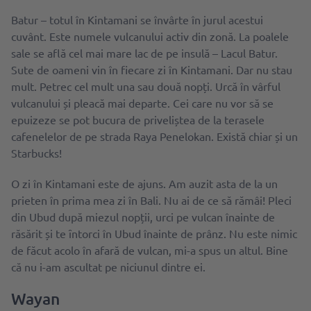
Batur – totul în Kintamani se învârte în jurul acestui
cuvânt. Este numele vulcanului activ din zonă. La poalele
sale se află cel mai mare lac de pe insulă – Lacul Batur.
Sute de oameni vin în fiecare zi în Kintamani. Dar nu stau
mult. Petrec cel mult una sau două nopți. Urcă în vârful
vulcanului și pleacă mai departe. Cei care nu vor să se
epuizeze se pot bucura de priveliștea de la terasele
cafenelelor de pe strada Raya Penelokan. Există chiar și un
Starbucks!
O zi în Kintamani este de ajuns. Am auzit asta de la un
prieten în prima mea zi în Bali. Nu ai de ce să rămâi! Pleci
din Ubud după miezul nopții, urci pe vulcan înainte de
răsărit și te ȋntorci în Ubud înainte de prânz. Nu este nimic
de făcut acolo în afară de vulcan, mi-a spus un altul. Bine
că nu i-am ascultat pe niciunul dintre ei.
Wayan