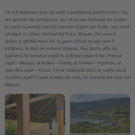
Să mă deplasez prin sat este o problemă pentru mine. Nu
am permis de conducere, așa că nu am închiriat un scuter.
În zonă nu există servicii precum Gojek sau Grab, care sunt
similare cu Uber. Unchiul lui Putu, Wayan, ȋmi vine ȋn
ajutor şi ghidul meu. Mi se pare că toți cei pe care îi
întâlnesc în Bali se numesc Wayan. Mai târziu aflu că
balinezii își numesc copiii în ordinea nașterii lor. Primul
copil – Wayan, al doilea – Made, al treilea – Nyoman, al
patrulea copil – Ketut. Ce se întâmplă dacă se naște un al
cincilea copil? Coada începe din nou, iar numele lui este tot
Wayan!