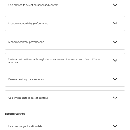
Care sunt atractiile turistice din Kintamani, Bali?
Cum este cazarea în Kintamani, Bali?
Ce ritualuri se practică în Kintamani, Bali?
Care este principala activitate economică în
Kintamani, Bali?
Ce servicii oferă gazdele la Batur Pyramid
Guesthouse în Kintamani, Bali?
Ce înseamnă 'Kopi Luwak' și cum este pregătită?