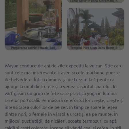
Lacul Batur în zona Kintamani, Bali
© iStock
Prepararea cafelei Luwak, Bali,
Templul Pura Ulun Danu Batur, Bali
Indonezia © Daria Prygiel
© Daria Prygiel
Wayan conduce de ani de zile expediții la vulcan. Știe care
sunt cele mai interesante trasee și cele mai bune puncte
de belvedere. Într-o dimineață ne trezim la 4 pentru a
ajunge la unul dintre ele și a vedea răsăritul soarelui. În
vârf găsim un grup de fete care practică yoga în lumina
razelor portocalii. Pe măsură ce efortul lor crește, crește și
intensitatea culorilor de pe cer. În timp ce soarele ieșea
dintre nori, o femeie în vârstă a urcat și ea pe munte. În
mijlocul pustietății, de nicăieri, scoate termosuri cu apă
caldă și cești colorate. Începe să vândă ceai și cafea. În stil