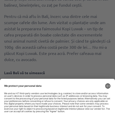
balinez, bineînțeles, cu zaț pe fundul ceştii.
Pentru că mă aflu ȋn Bali, încerc una dintre cele mai
scumpe cafele din lume. Am vizitat o plantație unde am
asistat la prepararea faimosului Kopi Luwak – un tip de
cafea preparată din boabe colectate din excrementele
unui animal numit civetă de palmier. Și când te gândești că
100g din această cafea costă peste 300 de lei… Nu mi-a
plăcut Kopi Luwak. Este prea acră. Prefer cafeaua mai
dulce, cu avocado.
Lasă Bali să te uimească