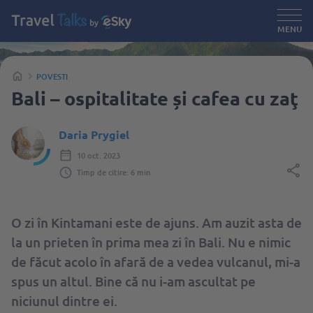
MENU
POVESTI
Bali – ospitalitate și cafea cu zaţ
Daria Prygiel
10 oct. 2023
Timp de citire: 6 min
O zi în Kintamani este de ajuns. Am auzit asta de
la un prieten în prima mea zi în Bali. Nu e nimic
de făcut acolo în afară de a vedea vulcanul, mi-a
spus un altul. Bine că nu i-am ascultat pe
niciunul dintre ei.