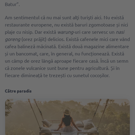
Batur”.
Am sentimentul că nu mai sunt alţi turişti aici. Nu există
restaurante europene, nu există baruri zgomotoase și nici
plaje cu nisip. Dar există
warung
-uri care servesc un
nasi
goreng
(orez prăjit) delicios. Există cafenele mici care vând
cafea balineză măcinată. Există două magazine alimentare
și un bancomat, care, în general, nu funcționează. Există
un câmp de orez lângă aproape fiecare casă. Încă un semn
că zonele vulcanice sunt bune pentru agricultură. Și în
fiecare dimineață te trezești cu sunetul cocoșilor.
Către paradis