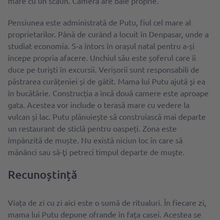
mare cu un scaun. Camera are baie proprie.
Pensiunea este administrată de Putu, fiul cel mare al
proprietarilor. Până de curând a locuit în Denpasar, unde a
studiat economia. S-a întors în orașul natal pentru a-și
începe propria afacere. Unchiul său este șoferul care îi
duce pe turişti în excursii. Verișorii sunt responsabili de
păstrarea curățeniei și de gătit. Mama lui Putu ajută şi ea
în bucătărie. Construcția a încă două camere este aproape
gata. Acestea vor include o terasă mare cu vedere la
vulcan și lac. Putu plănuiește să construiască mai departe
un restaurant de sticlă pentru oaspeți. Zona este
împânzită de muște. Nu există niciun loc ȋn care să
mănânci sau să-ţi petreci timpul departe de muşte.
Recunoștință
Viața de zi cu zi aici este o sumă de ritualuri. În fiecare zi,
mama lui Putu depune ofrande în fața casei. Acestea se