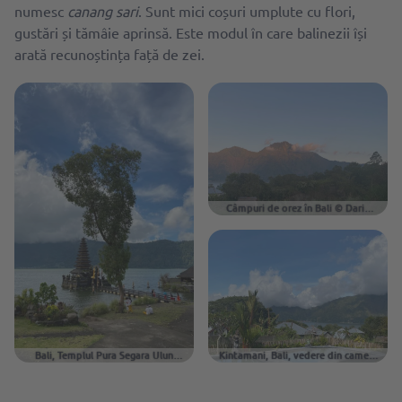
numesc
canang sari
. Sunt mici coșuri umplute cu flori,
gustări și tămâie aprinsă. Este modul în care balinezii își
arată recunoștința față de zei.
Câmpuri de orez în Bali © Daria
Prygiel
Bali, Templul Pura Segara Ulun
Kintamani, Bali, vedere din camera
Danu Batur © Daria Prygiel
mea © Daria Prygiel