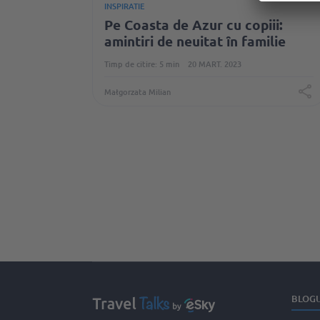
INSPIRATIE
Pe Coasta de Azur cu copiii:
amintiri de neuitat ȋn familie
Timp de citire: 5 min
20 MART. 2023
Małgorzata Milian
BLOGU