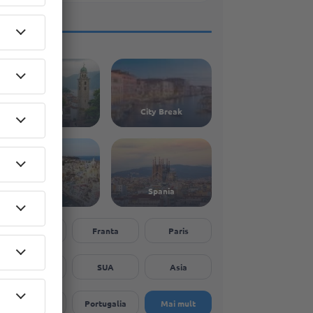
Europa
City Break
Italia
Spania
Grecia
Franta
Paris
Londra
SUA
Asia
Viena
Portugalia
Mai mult