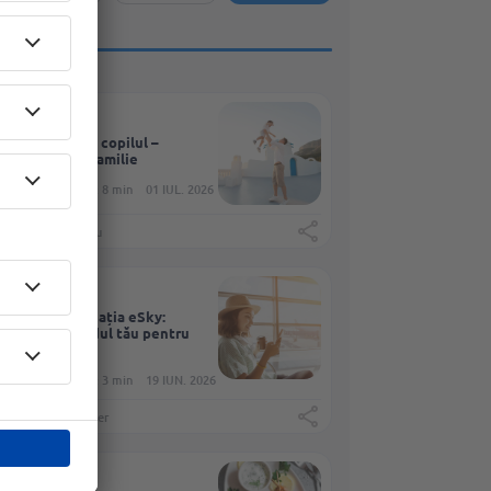
COPIL
În Grecia cu copilul –
vacanță în familie
Timp de citire: 8 min
01 IUL. 2026
Gabriel Popoiu
ȘTIRI
Nou în aplicația eSky:
MAIA – ghidul tău pentru
călătorii
Timp de citire: 3 min
19 IUN. 2026
Joanna Szyndler
INSPIRATIE