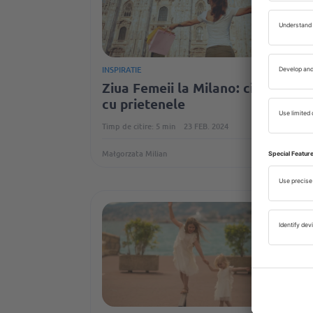
INSPIRATIE
Ziua Femeii la Milano: city break
cu prietenele
Timp de citire: 5 min
23 FEB. 2024
Małgorzata Milian