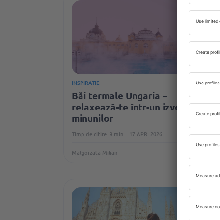
INSPIRATIE
Băi termale Ungaria –
relaxează-te într-un izvor al
minunilor
Timp de citire: 9 min
17 APR. 2026
Małgorzata Milian