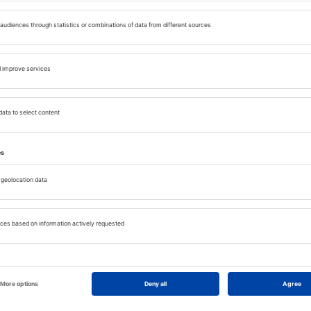
CLASAMENTE
TOP 5 hoteluri în Barcelona
Timp de citire: 7 min
03 NOV. 2023
Małgorzata Milian