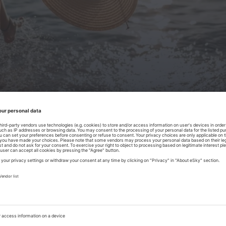
Grecia
Indonezja
Italia
Maldive
Malta
Marea Britanie
Maroc
Portugalia
Spania
Statele Unite ale Americii
Tunisia
Turcia