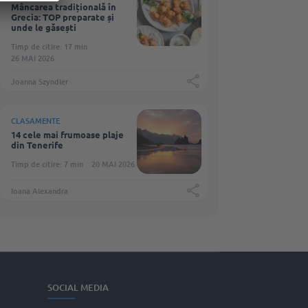
Mâncarea tradițională în
Grecia: TOP preparate și
unde le găsești
Timp de citire: 17 min
26 MAI 2026
Joanna Szyndler
CLASAMENTE
14 cele mai frumoase plaje
din Tenerife
Timp de citire: 7 min
20 MAI 2026
Ioana Alexandra
SOCIAL MEDIA