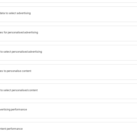
Ungaria
Zanzibar
Cehia
Germania
INSPIRATIE
Mâncarea turcească, o călătorie
fascinantă printre aromele
Orientului
Timp de citire: 10 min
30 APR. 2024
Małgorzata Milian