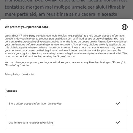
tentati sa mergem mai mult pe urmele serialului filmat in
mare parte aici, am reusit insa sa nu cadem in aceasta
capcana. Mai ales pentru ca Dubrovnik pare ca trebuie sa
fie un exemplu de urmat.
Micutul orasel are putin peste 40.000 de locuitori, si
aproape doua milioane de turisti anual. Locuitorii sai au
descoperit arta diplomatiei inca din secolul 18 cand aveau
peste 85 de consulate responsabile cu mentinerea