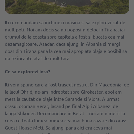
Iti recomandam sa inchiriezi masina si sa explorezi cat de
mult poti. Noi am decis sa nu poposim deloc in Tirana, iar
drumul de la coasta spre capitala a fost si bucata cea mai
dezamagitoare. Asadar, daca ajungi in Albania si mergi
doar din Tirana pana la cea mai apropiata plaja e posibil sa
nu te incante atat de mult tara.
Ce sa explorezi insa?
Iti vom spune care a fost traseul nostru. Din Macedonia, de
la lacul Ohrid, ne-am indreptat spre Girokaster, apoi am
mers la cautat de plaje intre Sarande si Vlora. A urmat
orasul otoman Berat, lasand pe final Alpii Albanezi de
langa Shkoder. Recomandare in Berat – noi am nimerit la
ceea ce toata lumea numea cea mai buna cazare din oras:
Guest House Meti. Sa ajungi pana aici era ceva mai