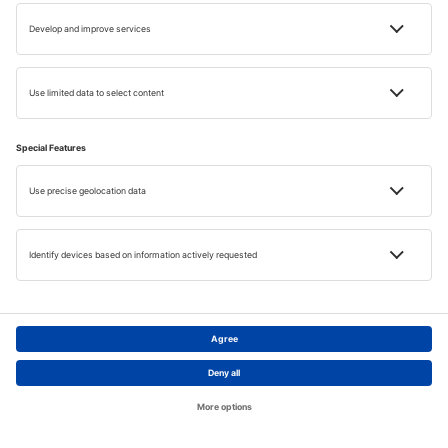
Tot Dubrovnik a abolit sclavia inca din anul 1416. Prin
comparatie, in Statele Unite sclavia a fost abolita in 1865.
Alte lucruri interesante despre fosta republica: Sistemul
de canalizare a fost montat in 1296 si este functional si
Pagina principală
Teme
Căutare
azi, au una dintre cele mai vechi farmacii din lume si inca