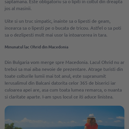
saptamana. Este obligatoriu sa o lipiti in coltul din dreapta
jos al masinii.
Uite si un truc simpatic, inainte sa o lipesti de geam,
incearca sa o lipesti pe o bucata de tricou. Astfel o sa poti
sa o dezlipesti mult mai usor la intoarcerea in tara.
Minunatul lac Ohrid din Macedonia
Din Bulgaria vom merge spre Macedonia. Lacul Ohrid nu ar
trebui sa mai aiba nevoie de prezentare. Atrage turisti din
toate colturile lumii mai tot anul, este supranumit
Ierusalimul din Balcani datorita celor 365 de biserici iar
culoarea apei are, asa cum toata lumea remarca, o nuanta
si claritate aparte. I-am spus locul ce iti aduce linistea.