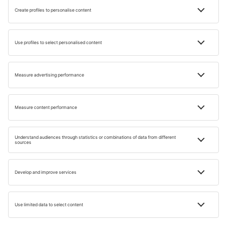
CLASAMENTE
Topul celor mai bune parcuri tematice şi
de distracţii din lume
Timp de citire: 17 min
01 AUG. 2024
Gabriel Bus