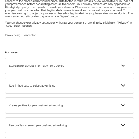
CLASAMENTE
Top hoteluri all inclusive ȋn Malta şi Cipru
Timp de citire: 6 min
20 AUG. 2024
Gabriel Bus