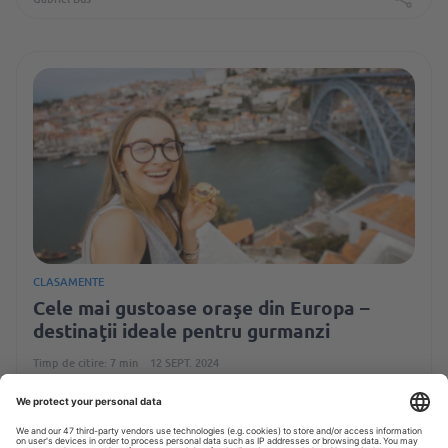
CLASAMENTE
Cele mai gustoase oraşe din Europa –
destinaţii ideale pentru gurmanzi
Timp de citire: 7 min
12 SEPT. 2024
Gabriel Bus