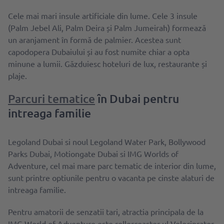
Cele mai mari insule artificiale din lume. Cele 3 insule
(Palm Jebel Ali, Palm Deira și Palm Jumeirah) formează
un aranjament în formă de palmier. Acestea sunt
capodopera Dubaiului și au fost numite chiar a opta
minune a lumii. Găzduiesc hoteluri de lux, restaurante și
plaje.
Parcuri tematice
ȋn Dubai pentru
intreaga familie
Legoland Dubai si noul Legoland Water Park, Bollywood
Parks Dubai, Motiongate Dubai si IMG Worlds of
Adventure, cel mai mare parc tematic de interior din lume,
sunt printre optiunile pentru o vacanta pe cinste alaturi de
intreaga familie.
Pentru amatorii de senzatii tari, atractia principala de la
IMG World of Adventure este rollercoaster-ul Velociprator