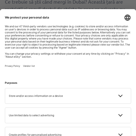
Ce trebuie să știi când mergi în Dubai? Această țară are
restricții și reguli destul de stricte în ceea ce privește nu
doar îmbrăcămintea, dar și conduita în spații publice.
De exemplu, consumul de alcool este permis doar în
hoteluri, baruri și restaurante licențiate din Dubai. În ceea
ce privește consumul de porc în afara locațiilor specifice, el
este interzis. Asigură-te că te bucuri de aceste produse
doar în spațiile permise și nu le aduci în locuri publice.
Printre ce nu ai voie să faci în Dubai se numără și
consumul și traficul de droguri. Astfel de activități sunt
strict interzise. Orice implicare ilegală poate duce la
consecințe grave.
De asemenea, relațiile intime în spațiile publice sunt
interzise și pot duce la amenzi sau chiar la arestare. Este
important să respecți codul moral și să fii discret în ceea ce
privește aspectul respectiv. Acest lucru implică și