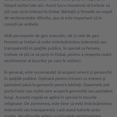
timpul vizitei tale aici. Acest lucru înseamnă că trebuie să
știi cum să te îmbraci în Dubai. Bărbații și femeile au reguli
de vestimentație diferite, așa că este important să le
cunoști pe ambele.
Atât persoanele de gen masculin, cât și cele de gen
feminin ar trebui să evite îmbrăcămintea indecentă sau
transparentă în spațiile publice. În special ca femeie,
trebuie să știi ce să porți în Dubai, pentru a respecta codul
vestimentar al locurilor pe care le vizitezi.
În general, este recomandat să acoperi umerii și genunchii
în spațiile publice. Optează pentru tricouri cu mâneci și
pantaloni până la genunchi pentru bărbați. Doamnele pot
purta fuste sau rochii care acoperă genunchii sau pantaloni
lungi. Această regulă se aplică în special în locurile
religioase. De asemenea, este bine să eviți îmbrăcămintea
indecentă sau transparentă. Lasă acasă hainele prea
scurte, decolteurile adânci și articolele vestimentare