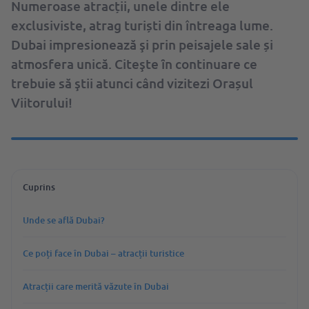
Numeroase atracții, unele dintre ele
exclusiviste, atrag turiști din întreaga lume.
Dubai impresionează şi prin peisajele sale și
atmosfera unică. Citeşte ȋn continuare ce
trebuie să ştii atunci când vizitezi Orașul
Viitorului!
Cuprins
Unde se află Dubai?
Ce poți face în Dubai – atracții turistice
Atracții care merită văzute în Dubai