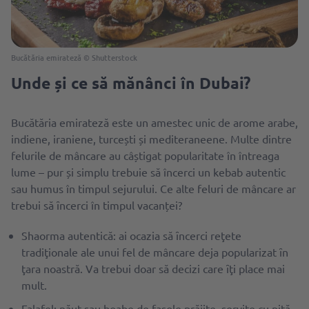
Bucătăria emirateză © Shutterstock
Unde și ce să mănânci în Dubai?
Bucătăria emirateză este un amestec unic de arome arabe,
indiene, iraniene, turcești și mediteraneene. Multe dintre
felurile de mâncare au câștigat popularitate în întreaga
lume – pur și simplu trebuie să încerci un kebab autentic
sau humus în timpul sejurului. Ce alte feluri de mâncare ar
trebui să ȋncerci în timpul vacanței?
Shaorma autentică: ai ocazia să ȋncerci reţete
tradiţionale ale unui fel de mâncare deja popularizat ȋn
ţara noastră. Va trebui doar să decizi care ȋţi place mai
mult.
Falafel: năut sau boabe de fasole prăjite, servite cu pită,