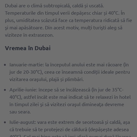
Dubai are o climă subtropicală, caldă și uscată.
Temperaturile din timpul verii depășesc chiar și 40°C. În
plus, umiditatea scăzută face ca temperatura ridicată să fie
şi mai apăsătoare. Din acest motiv, mulți turişti aleg să
viziteze în extrasezon.
Vremea ȋn Dubai
Ianuarie-martie: la începutul anului este mai răcoare (în
jur de 20-30°C), ceea ce ȋnseamnă condiții ideale pentru
vizitarea oraşului, plajă și plimbări.
Aprilie-iunie: începe să se încălzească (în jur de 35°C-
40°C), astfel încât este mai indicat să te relaxezi în hotel
în timpul zilei şi să vizitezi oraşul dimineaţa devreme
sau seara.
Iulie-august: vara este extrem de secetoasă și caldă, așa
că trebuie să te protejezi de căldură (depășește adesea
40°C). Cel mai bine este să ieşi afară numai după lăsarea