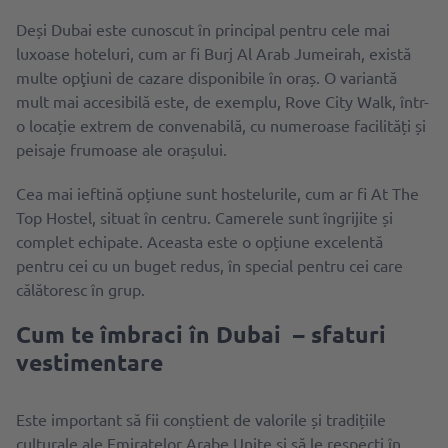
Deși Dubai este cunoscut în principal pentru cele mai
luxoase hoteluri, cum ar fi Burj Al Arab Jumeirah, există
multe opţiuni de cazare disponibile în oraș. O variantă
mult mai accesibilă este, de exemplu, Rove City Walk, într-
o locație extrem de convenabilă, cu numeroase facilități și
peisaje frumoase ale orașului.
Cea mai ieftină opțiune sunt hostelurile, cum ar fi At The
Top Hostel, situat în centru. Camerele sunt îngrijite și
complet echipate. Aceasta este o opțiune excelentă
pentru cei cu un buget redus, în special pentru cei care
călătoresc în grup.
Cum te îmbraci în Dubai – sfaturi
vestimentare
Este important să fii conștient de valorile și tradițiile
culturale ale Emiratelor Arabe Unite și să le respecți în