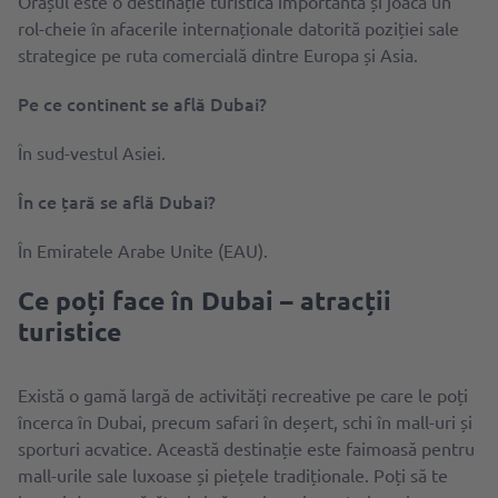
Orașul este o destinație turistică importantă și joacă un
rol-cheie în afacerile internaționale datorită poziției sale
strategice pe ruta comercială dintre Europa și Asia.
Pe ce continent se află Dubai?
În sud-vestul Asiei.
În ce țară se află Dubai?
În Emiratele Arabe Unite (EAU).
Ce poți face în Dubai – atracții
turistice
Există o gamă largă de activități recreative pe care le poți
încerca în Dubai, precum safari în deșert, schi în mall-uri și
sporturi acvatice. Această destinație este faimoasă pentru
mall-urile sale luxoase și piețele tradiționale. Poți să te