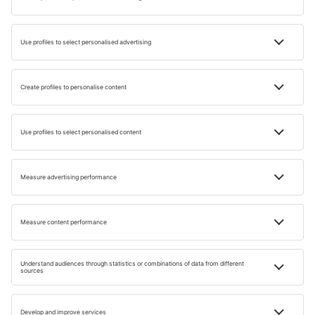
apropierea fizică.
Nu în ultimul rând, criticarea familiei regale sau a religiei
este considerată o infracțiune și se numără printre ce nu
trebuie să faci în Dubai. Evită să faci comentarii ofensive
sau să critici aceste aspecte sensibile pentru localnici.
Așadar, acum știi ce este interzis în Dubai, care este codul
vestimentar acceptat și ce obiective turistice nu trebuie
deloc să ratezi!
Vezi articolele noastre despre Dubai