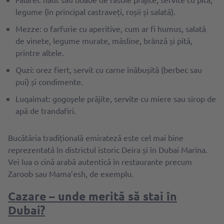
legume (în principal castraveți, roșii și salată).
Mezze: o farfurie cu aperitive, cum ar fi humus, salată
de vinete, legume murate, măsline, brânză și pită,
printre altele.
Quzi: orez fiert, servit cu carne înăbușită (berbec sau
pui) și condimente.
Luqaimat: gogoşele prăjite, servite cu miere sau sirop de
apă de trandafiri.
Bucătăria tradițională emirateză este cel mai bine
reprezentată în districtul istoric Deira și în Dubai Marina.
Vei lua o cină arabă autentică în restaurante precum
Zaroob sau Mama’esh, de exemplu.
Cazare – unde merită să stai în
Dubai?