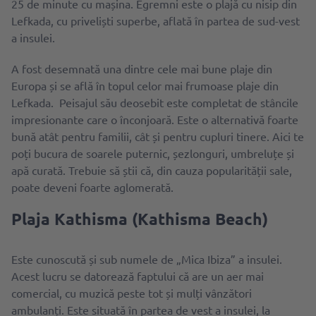
25 de minute cu mașina. Egremni este o plajă cu nisip din
Lefkada, cu priveliști superbe, aflată în partea de sud-vest
a insulei.
A fost desemnată una dintre cele mai bune plaje din
Europa și se află în topul celor mai frumoase plaje din
Lefkada. Peisajul său deosebit este completat de stâncile
impresionante care o înconjoară. Este o alternativă foarte
bună atât pentru familii, cât și pentru cupluri tinere. Aici te
poți bucura de soarele puternic, șezlonguri, umbreluțe și
apă curată. Trebuie să știi că, din cauza popularității sale,
poate deveni foarte aglomerată.
Plaja Kathisma (Kathisma Beach)
Este cunoscută și sub numele de „Mica Ibiza” a insulei.
Acest lucru se datorează faptului că are un aer mai
comercial, cu muzică peste tot și mulți vânzători
ambulanți. Este situată în partea de vest a insulei, la