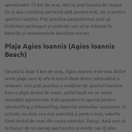
aproximativ 15 km de oraș. Aici te poți bucura de nisipul
fin și apa cristalină, perfectă atât pentru înot, cât și pentru
sporturi nautice. Poți practica parașutismul, poți să
închiriezi șezlonguri și umbrele sau să te relaxezi la
barurile și restaurantele deschise mereu.
Plaja Agios Ioannis (Agios Ioannis
Beach)
Situată la doar 3 km de oraș, Agios Ioannis este una dintre
acele plaje care îți oferă mixul ideal dintre adrenalină și
relaxare. Aici poți practica o mulțime de sporturi nautice.
Este o plajă destul de mare, astfel încât nu se simte
niciodată aglomerată. Este populară în special pentru
windsurfing și kitesurfing, datorită vânturilor constante. În
schimb, nu este cea mai potrivită și pentru înot, valurile
fiind destul de mari din cauza vântului. Totuși, dacă vrei să
te bucuri de un peisaj spectaculos și exotic sau îți plac