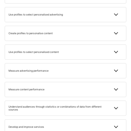
Bilete de avion spre Lefkada
Hoteluri în Preveza
FAQ
Cum e plaja Porto Katsiki din Lefkada?