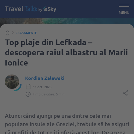
MENU
CLASAMENTE
Top plaje din Lefkada –
descopera raiul albastru al Marii
Ionice
Kordian Zalewski
11 oct. 2023
Timp de citire: 5 min
Atunci când ajungi pe una dintre cele mai
populare insule ale Greciei, trebuie să te asiguri
că profiți de tot ce îți oferă acest loc. De aceea,