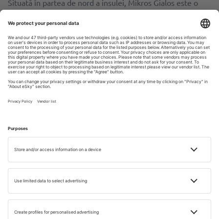
Situată în partea de nord a insulei, Mikros Gialos este o
plajă mică, dar pitorească, cu un nisip fin și ape cristaline.
Este o plajă liniștită, perfectă pentru relaxare, familii cu
copii, dar și pentru scufundări. Este situată la aproximativ
30 km de orașul Lefkada.
Plaja Ammoussa (Ammoussa Beach)
Dacă vrei să găsești cele mai frumoase plaje în Lefkada
pentru familii cu copii, Ammoussa (Amouso) este una
dintre ele. Găsești un restaurant pe plajă, dar și un cocktail
bar. Este o plajă cu nisip fin, ușor accesibilă.
Așadar, pe insula Lefkada găsești plaje oriunde te uiți. Tot
ce rămâne de făcut este să le descoperi și să te bucuri de
vacanța în Lefkada și de experiența exotică a acestei
insule.