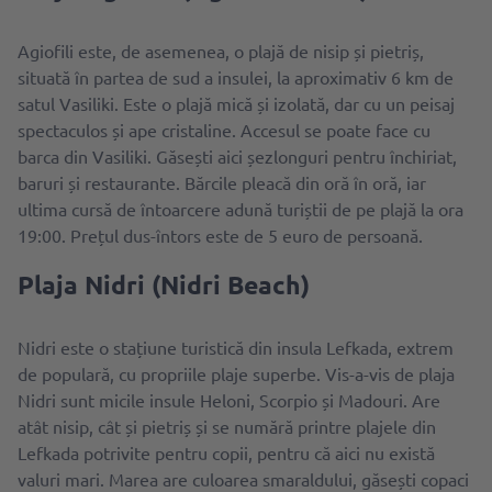
Agiofili este, de asemenea, o plajă de nisip și pietriș,
situată în partea de sud a insulei, la aproximativ 6 km de
satul Vasiliki. Este o plajă mică și izolată, dar cu un peisaj
spectaculos și ape cristaline. Accesul se poate face cu
barca din Vasiliki. Găsești aici șezlonguri pentru închiriat,
baruri și restaurante. Bărcile pleacă din oră în oră, iar
ultima cursă de întoarcere adună turiștii de pe plajă la ora
19:00. Prețul dus-întors este de 5 euro de persoană.
Plaja Nidri (Nidri Beach)
Nidri este
o stațiune turistică din insula Lefkada, extrem
de populară, cu propriile plaje superbe. Vis-a-vis de plaja
Nidri sunt micile insule Heloni, Scorpio și Madouri. Are
atât nisip, cât și pietriș și se numără printre plajele din
Lefkada potrivite pentru copii, pentru că aici nu există
valuri mari. Marea are culoarea smaraldului, găsești copaci