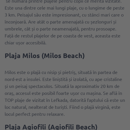
se numără printre plajele pentru copii ce merită vizitate.
Este una dintre cele mai lungi plaje, cu o lungime de peste
3 km. Peisajul său este impresionant, cu stânci mari care o
înconjoară. Are atât o parte amenajată cu șezlonguri și
umbrele, cât și o parte neamenajată, pentru prosoape.
Față de restul plajelor de pe coasta de vest, aceasta este
chiar ușor accesibilă.
Plaja Milos (Milos Beach)
Milos este o plajă cu nisip și pietriș, situată în partea de
nord-est a insulei. Este liniștită și izolată, cu ape cristaline
și un peisaj spectaculos. Situată la aproximativ 20 km de
oraș, accesul este posibil foarte ușor cu mașina. Se află în
TOP plaje de vizitat în Lefkada, datorită faptului că este un
loc natural, nealterat de turiști. Fiind o plajă virgină, este
locul perfect pentru relaxare.
Plaja Agiofili (Agiofili Beach)