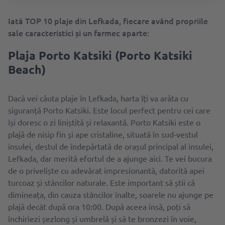
Iată TOP 10 plaje din Lefkada, fiecare având propriile
sale caracteristici și un farmec aparte:
Plaja Porto Katsiki (Porto Katsiki
Beach)
Dacă vei căuta plaje în Lefkada, harta îți va arăta cu
siguranță Porto Katsiki. Este locul perfect pentru cei care
își doresc o zi liniștită și relaxantă. Porto Katsiki este o
plajă de nisip fin și ape cristaline, situată în sud-vestul
insulei, destul de îndepărtată de orașul principal al insulei,
Lefkada, dar merită efortul de a ajunge aici. Te vei bucura
de o priveliște cu adevărat impresionantă, datorită apei
turcoaz și stâncilor naturale. Este important să știi că
dimineața, din cauza stâncilor înalte, soarele nu ajunge pe
plajă decât după ora 10:00. După aceea însă, poți să
închiriezi șezlong și umbrelă și să te bronzezi în voie,