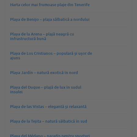
Harta celor mai frumoase plaje din Tenerife
Playa de Benijo – plaja sălbatică a nordului
Playa de la Arena – plajă neagră cu
infrastructură bună
Playa de Los Cristianos – populară și ușor de
ajuns
Playa Jardín – natură exotică în nord
Playa del Duque – plajă de lux în sudul
insulei
Playa de las Vistas – elegantă și relaxantă
Playa de la Tejita – natură sălbatică în sud
Playa del Médano – paradis pentru sporturi