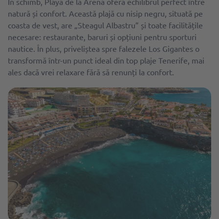
În schimb, Playa de la Arena oferă echilibrul perfect între
natură și confort. Această plajă cu nisip negru, situată pe
coasta de vest, are „Steagul Albastru” și toate facilitățile
necesare: restaurante, baruri și opțiuni pentru sporturi
nautice. În plus, priveliștea spre falezele Los Gigantes o
transformă într-un punct ideal din top plaje Tenerife, mai
ales dacă vrei relaxare fără să renunți la confort.