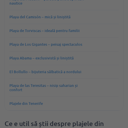
nautice
Playa del Camisón – mică și liniștită
Playa de Torviscas – ideală pentru familii
Playa de Los Gigantes – peisaj spectaculos
Playa Abama – exclusivistă și liniștită
El Bollullo – bijuteria sălbatică a nordului
Playa de las Teresitas – nisip saharian și
confort
Plajele din Tenerife
Ce e util să știi despre plajele din