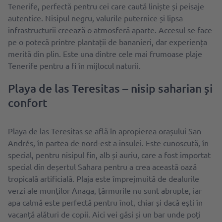
Tenerife, perfectă pentru cei care caută liniște și peisaje
autentice. Nisipul negru, valurile puternice și lipsa
infrastructurii creează o atmosferă aparte. Accesul se face
pe o potecă printre plantații de bananieri, dar experiența
merită din plin. Este una dintre cele mai frumoase plaje
Tenerife pentru a fi în mijlocul naturii.
Playa de las Teresitas – nisip saharian și
confort
Playa de las Teresitas se află în apropierea orașului San
Andrés, în partea de nord-est a insulei. Este cunoscută, în
special, pentru nisipul fin, alb și auriu, care a fost importat
special din deșertul Sahara pentru a crea această oază
tropicală artificială. Plaja este împrejmuită de dealurile
verzi ale munților Anaga, țărmurile nu sunt abrupte, iar
apa calmă este perfectă pentru înot, chiar și dacă ești în
vacanță alături de copii. Aici vei găsi și un bar unde poți