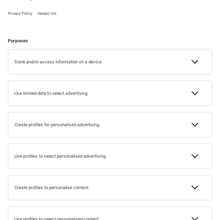
Cele mai frumoase plaje din Tenerife formează un
adevărat mozaic de experiențe – de la stațiuni luxoase cu
nisip adus din Sahara până la golfuri vulcanice sălbatice în
nord. Dacă te întrebi unde găsești plaje în Tenerife,
răspunsul este simplu: peste tot. Tenerife înseamnă
diversitate – nisip negru vulcanic, plaje aurii sau golfuri
ascunse între stânci. Aici găsești atât locuri liniștite pentru
relaxare, cât și zone vibrante precum Playa de las
Américas sau Playa de los Cristianos sau plaje
spectaculoase precum Playa de Benijo sau Playa de la
Tejita Tenerife.
FAQ
De ce au multe plaje din Tenerife nisip negru?