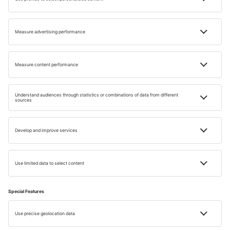
Există și plaje cu nisip alb în Tenerife?
Ce înseamnă „Steagul Albastru” pe plajele din
Tenerife?
Care sunt cele mai bune plaje pentru familii cu
copii?
Unde găsesc plaje sălbatice și mai liniștite în
Tenerife?
Ce e special la Playa de las Teresitas?
Ce plaje sunt bune pentru sporturi nautice