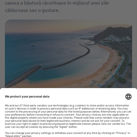
savura o băutură răcoritoare în mijlocul unei zile
călduroase sau o gustare.
Playa de las Teresitas © Shutterstock
Plajele din Tenerife