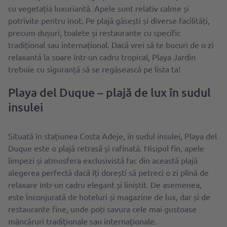
cu vegetația luxuriantă. Apele sunt relativ calme și
potrivite pentru înot. Pe plajă găsești și diverse facilități,
precum dușuri, toalete și restaurante cu specific
tradițional sau internațional. Dacă vrei să te bucuri de o zi
relaxantă la soare într-un cadru tropical, Playa Jardin
trebuie cu siguranță să se regăsească pe lista ta!
Playa del Duque – plajă de lux în sudul
insulei
Situată în stațiunea Costa Adeje, în sudul insulei, Playa del
Duque este o plajă retrasă și rafinată. Nisipul fin, apele
limpezi și atmosfera exclusivistă fac din această plajă
alegerea perfectă dacă îți dorești să petreci o zi plină de
relaxare într-un cadru elegant și liniștit. De asemenea,
este înconjurată de hoteluri și magazine de lux, dar și de
restaurante fine, unde poți savura cele mai gustoase
mâncăruri tradiționale sau internaționale.