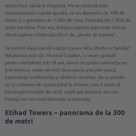
atmosferă calmă și elegantă. Piesa centrală este
impresionanta cupolă ajurată, cu un diametru de 180 de
metri și o greutate de 7.500 de tone, formată din 7.850 de
stele metalice. Prin ele, lumina soarelui pătrunde delicat,
dând naștere celebrului efect de „ploaie de lumină”.
Te întrebi dacă merită vizitat Louvre Abu Dhabi cu familia?
Răspunsul este da. Muzeul Copiilor, cu acces gratuit
pentru vizitatorii sub 18 ani, oferă un spațiu interactiv pe
trei niveluri, unde cei mici descoperă arta prin joacă,
experiențe multimedia și ateliere creative. De la puzzle-
uri și costume de epocă până la misiuni care îi ajută să
înțeleagă emoțiile din artă, copiii pot petrece aici ore
întregi într-un mod distractiv și educativ.
Etihad Towers – panorama de la 300
de metri