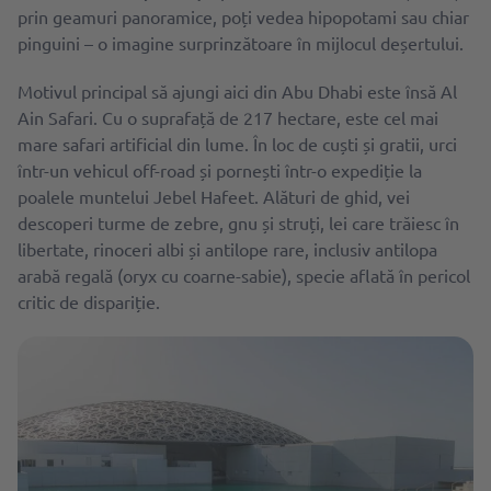
prin geamuri panoramice, poți vedea hipopotami sau chiar
pinguini – o imagine surprinzătoare în mijlocul deșertului.
Motivul principal să ajungi aici din Abu Dhabi este însă Al
Ain Safari. Cu o suprafață de 217 hectare, este cel mai
mare safari artificial din lume. În loc de cuști și gratii, urci
într-un vehicul off-road și pornești într-o expediție la
poalele muntelui Jebel Hafeet. Alături de ghid, vei
descoperi turme de zebre, gnu și struți, lei care trăiesc în
libertate, rinoceri albi și antilope rare, inclusiv antilopa
arabă regală (oryx cu coarne-sabie), specie aflată în pericol
critic de dispariție.