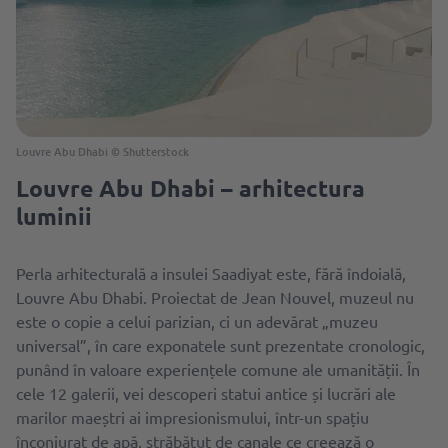
Louvre Abu Dhabi © Shutterstock
Louvre Abu Dhabi – arhitectura
luminii
Perla arhitecturală a insulei Saadiyat este, fără îndoială,
Louvre Abu Dhabi. Proiectat de Jean Nouvel, muzeul nu
este o copie a celui parizian, ci un adevărat „muzeu
universal”, în care exponatele sunt prezentate cronologic,
punând în valoare experiențele comune ale umanității. În
cele 12 galerii, vei descoperi statui antice și lucrări ale
marilor maeștri ai impresionismului, într-un spațiu
înconjurat de apă, străbătut de canale ce creează o