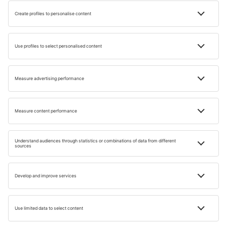
parte a lumii.
Articol realizat în colaborare cu Abu Dhabi.
FAQ
Când e cea mai bună perioadă pentru o vacanță
în Abu Dhabi?