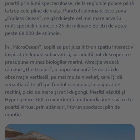
poartă prin lumi spectaculoase, de la regiunile polare până
la tropicele pline de viață. Punctul culminant este zona
„Endless Ocean”, ce găzduiește cel mai mare acvariu
multispecii din lume, cu 25 de milioane de litri de apă și
peste 68.000 de animale.
În „MicroOcean”, copiii se pot juca într-un spațiu interactiv
inspirat de lumea subacvatică, iar adulții pot descoperi ce
presupune munca biologilor marini. Atracția vedetă
rămâne „The Oculus”, o impresionantă fereastră de
observație verticală, pe mai multe niveluri, care îți dă
senzația că te afli pe fundul oceanului, înconjurat de
rechini, pisici de mare și rarii dugongi. Merită văzută și
Hypersphere 360, o experiență multimedia imersivă ce te
poartă virtual prin adâncuri, într-un spectacol plin de
emoție.