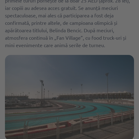
primele tururi pornește de la doar 25 AED (aprox. 28 lei),
iar copiii au adesea acces gratuit. Se anunță meciuri
spectaculoase, mai ales că participarea a fost deja
confirmată, printre altele, de campioana olimpică și
apărătoarea titlului, Belinda Bencic. După meciuri,
atmosfera continuă în „Fan Village”, cu food truck-uri și
mini evenimente care animă serile de turneu.