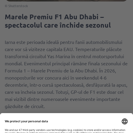
© Shutterstock
Marele Premiu F1 Abu Dhabi –
spectacolul care închide sezonul
Iarna este perioada ideală pentru fanii automobilismului
care vor să viziteze capitala EAU. Temperaturile plăcute
transformă circuitul Yas Marina în centrul motorsportului
mondial. Evenimentul principal rămâne finala sezonului de
Formula 1 – Marele Premiu de la Abu Dhabi. În 2026,
monoposturile vor concura aici în weekendul 4-6
decembrie, într-o cursă spectaculoasă, desfășurată la apus,
care va încheia sezonul. Totuși, GP-ul de F1 este doar cel
mai vizibil dintre numeroasele evenimente importante
găzduite de circuit.
În ianuarie 2026, pe 16-18 și 23-25, Yas Marina va găzdui
două etape din Formula Regional Middle East