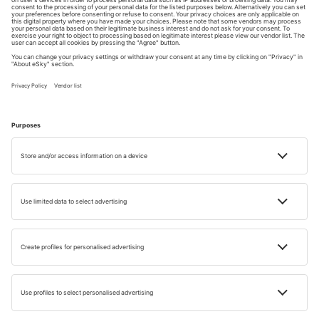
Championship, o competiție-cheie pentru viitorii piloți de
F3 și F2. Apoi, în weekendul 6-8 februarie 2026,
debutează Asian Le Mans Series, cu spectaculoase curse
de anduranță pentru prototipuri și mașini GT. Între
competiții, poți trăi emoția pură a circuitului urcând la
volanul unui Aston Martin de curse, în cadrul sesiunilor de
test disponibile pentru public.
Abu Dhabi: mai mult decât te aștepți
Abu Dhabi este o destinație care te va surprinde la fiecare
pas. Poți alege adrenalina din parcuri tematice precum
Ferrari World, cu cel mai rapid roller coaster din lume, sau
poți explora universul marin de la SeaWorld Abu Dhabi.
Pentru relaxare, te așteaptă arta și arhitectura de la
Louvre Abu Dhabi sau priveliștile spectaculoase de pe
Observation Deck at 300 din Etihad Towers. Iar dacă
iubești sportul live, Abu Dhabi este locul perfect – aici
participi la evenimente pe care rar le poți vedea în altă