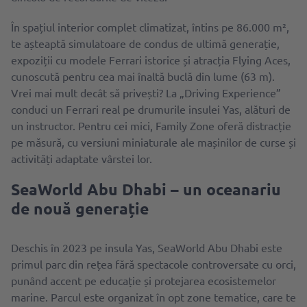
În spațiul interior complet climatizat, întins pe 86.000 m²,
te așteaptă simulatoare de condus de ultimă generație,
expoziții cu modele Ferrari istorice și atracția Flying Aces,
cunoscută pentru cea mai înaltă buclă din lume (63 m).
Vrei mai mult decât să privești? La „Driving Experience”
conduci un Ferrari real pe drumurile insulei Yas, alături de
un instructor. Pentru cei mici, Family Zone oferă distracție
pe măsură, cu versiuni miniaturale ale mașinilor de curse și
activități adaptate vârstei lor.
SeaWorld Abu Dhabi – un oceanariu
de nouă generație
Deschis în 2023 pe insula Yas, SeaWorld Abu Dhabi este
primul parc din rețea fără spectacole controversate cu orci,
punând accent pe educație și protejarea ecosistemelor
marine. Parcul este organizat în opt zone tematice, care te