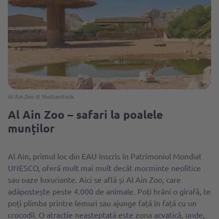
Al Ain Zoo © Shutterstock
Al Ain Zoo – safari la poalele
munților
Al Ain, primul loc din EAU înscris în Patrimoniul Mondial
UNESCO, oferă mult mai mult decât morminte neolitice
sau oaze luxuriante. Aici se află și Al Ain Zoo, care
adăpostește peste 4.000 de animale. Poți hrăni o girafă, te
poți plimba printre lemuri sau ajunge față în față cu un
crocodil. O atracție neașteptată este zona acvatică, unde,