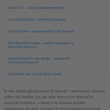
Al Ain Zoo – safari la poalele munților
Louvre Abu Dhabi – arhitectura luminii
Etihad Towers – panorama de la 300 de metri
WTA Abu Dhabi Open – unde te întâlnești cu
legendele tenisului
Marele Premiu F1 Abu Dhabi – spectacolul
care închide sezonul
Abu Dhabi: mai mult decât te aștepți
În Abu Dhabi găsești orice îți dorești – adrenalină, relaxare
alături de familie, lux sau artă. Într-o zi te distrezi în
parcurile tematice, a doua zi te relaxezi printre
capodopere de artă, a treia zi îți ții respirația la curse de