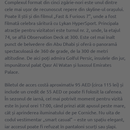
Complexul format din cinci zgârie-nori este unul dintre
cele mai ușor de recunoscut repere din skyline-ul orașului.
Poate îl știi și din filmul „Fast & Furious 7”, unde a fost
filmată celebra săritură cu Lykan HyperSport. Principala
atracție pentru vizitatori este turnul nr. 2, unde, la etajul
74, se află Observation Deck at 300. Este cel mai înalt
punct de belvedere din Abu Dhabi și oferă o panoramă
spectaculoasă de 360 de grade, de la 300 de metri
altitudine. De aici poți admira Golful Persic, insulele din jur,
impunătorul palat Qasr Al Watan și luxosul Emirates
Palace.
Biletul de acces costă aproximativ 95 AED (circa 115 lei) și
include un credit de 55 AED ce poate fi folosit la cafenea.
În sezonul de iarnă, cel mai potrivit moment pentru vizită
este în jurul orei 17:00, când prinzi atât apusul peste mare,
cât și aprinderea iluminatului de pe Corniche. Nu uita de
codul vestimentar „smart casual” – este un spațiu elegant,
iar accesul poate fi refuzat în pantaloni scurți sau șlapi.