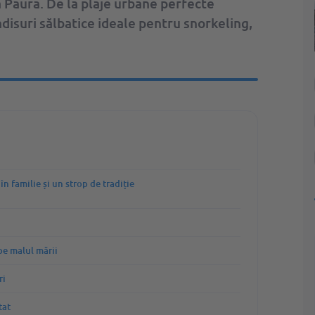
Grecia
 Paura. De la plaje urbane perfecte
disuri sălbatice ideale pentru snorkeling,
Indonezja
Italia
Maldive
Malta
Marea Britanie
Maroc
n familie și un strop de tradiție
Portugalia
Spania
pe malul mării
Statele Unite ale Americii
ri
Tunisia
tat
Turcia