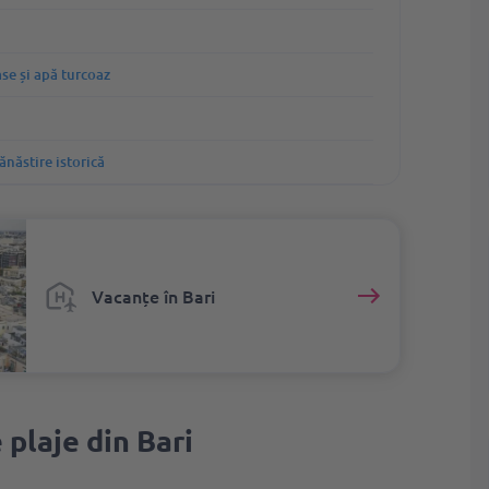
Ungaria
se și apă turcoaz
Zanzibar
Cehia
ănăstire istorică
Germania
Vacanțe în Bari
plaje din Bari