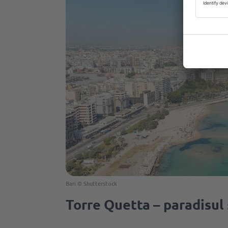
Bari © Shutterstock
Torre Quetta – paradisul 