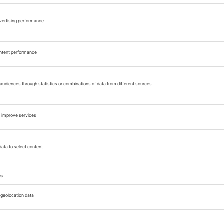
ă din Bari, se află la doar câteva minute de centrul
” – vine dintr-un obicei vechi: pe vremuri, localnicii
neau aici pentru că zona nu avea restaurante. Astăzi,
i populare plaje în Bari. Este curată, bine
 liniștită la mare sau pentru distracție alături de
i, restaurante, dușuri și toalete, tot ce ai nevoie
ă persoanelor cu mobilitate redusă, fiind echipată
nea, parcările publice din apropiere fac accesul
 cu puțină mișcare, promenada Lungomare Nazario
 pentru plimbări sau alergare cu vedere la mare.
 precum yoga sau zumba pe plajă. Aceasta este una
ri, un loc unde tradiția se îmbină armonios cu