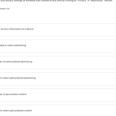
curate și bine întreținute plaje, recunoscute pentru
lajă cu acest simbol și te vei bucura de o experiență
aje din Bari.
perfect pentru relaxare în
diție italiană