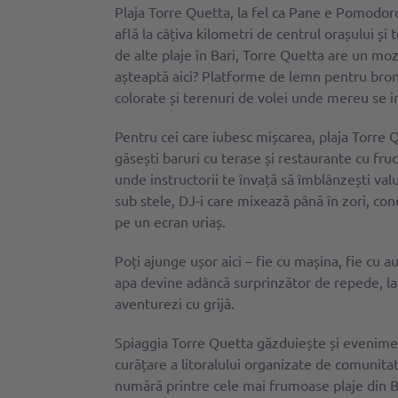
Plaja Torre Quetta, la fel ca Pane e Pomodoro
află la câțiva kilometri de centrul orașului și
de alte plaje în Bari, Torre Quetta are un moza
așteaptă aici? Platforme de lemn pentru bron
colorate și terenuri de volei unde mereu se i
Pentru cei care iubesc mișcarea, plaja Torre 
găsești baruri cu terase și restaurante cu fruc
unde instructorii te învață să îmblânzești valur
sub stele, DJ-i care mixează până în zori, concer
pe un ecran uriaș.
Poți ajunge ușor aici – fie cu mașina, fie cu 
apa devine adâncă surprinzător de repede, la 
aventurezi cu grijă.
Spiaggia Torre Quetta găzduiește și evenimen
curățare a litoralului organizate de comunitat
numără printre cele mai frumoase plaje din B