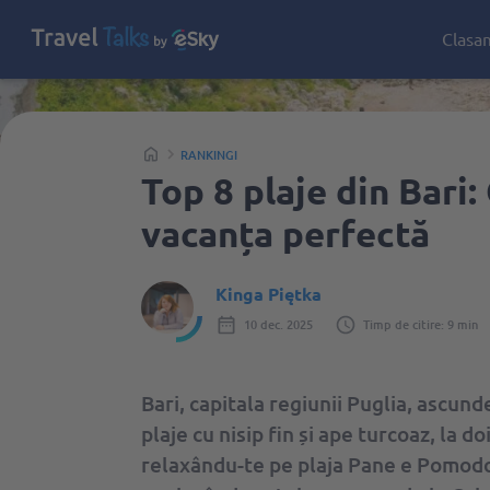
Clasa
RANKINGI
Top 8 plaje din Bari
vacanța perfectă
Kinga Piętka
10 dec. 2025
Timp de citire: 9 min
Bari, capitala regiunii Puglia, ascunde
plaje cu nisip fin și ape turcoaz, la d
relaxându-te pe plaja Pane e Pomodoro