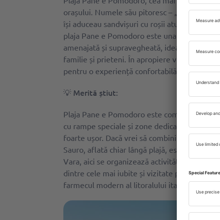
Plaja Pane e Pomodoro, cea mai cunoscută plaj
orașului. Numele său pitoresc – „pâine și roșie
își aduceau sandvișuri cu roșii atunci când ve
plaja Pane e Pomodoro este una dintre cele ma
amenajată și supravegheată, ideală pentru o zi
familie și prieteni. În apropiere vei găsi barur
pentru o experiență confortabilă la plajă.
💡 Merită știut:
Plaja Pane e Pomodoro este complet accesibil
cu rampe speciale și zone dedicate. De aseme
foarte ușor. Dacă vrei să combini relaxarea
Sauro, aflată chiar lângă plajă, este perfectă
Vara, aici se organizează activități gratuite
dintre cele mai iubite și vizitate plaje din Ba
farmecul modern al litoralului italian.