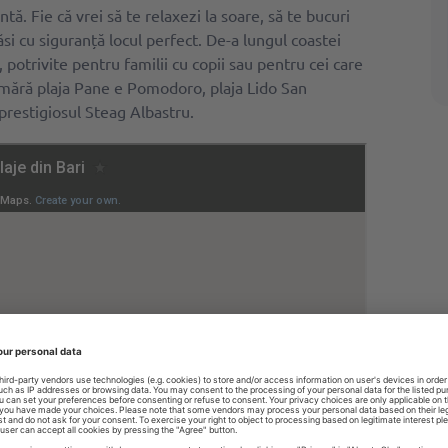
tă. Fie că vrei să te relaxezi la soare, să te bucuri
găsi cu siguranță locul perfect. De-a lungul coastei
e, potrivite pentru familii cu copii sau pentru cei care
umără plaja Pane e Pomodoro, plaja Lido San
prestigiosul Steag Albastru.