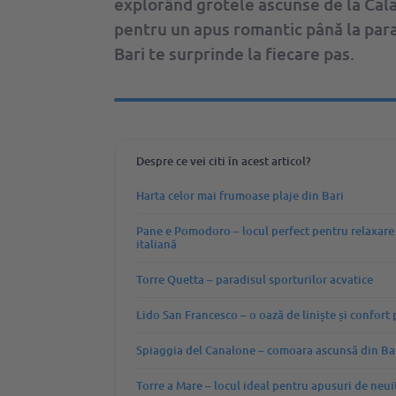
explorând grotele ascunse de la Cala
pentru un apus romantic până la para
Bari te surprinde la fiecare pas.
Despre ce vei citi în acest articol?
Harta celor mai frumoase plaje din Bari
Pane e Pomodoro – locul perfect pentru relaxare î
italiană
Torre Quetta – paradisul sporturilor acvatice
Lido San Francesco – o oază de liniște și confort 
Spiaggia del Canalone – comoara ascunsă din Ba
Torre a Mare – locul ideal pentru apusuri de neui