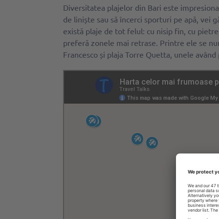
Diversitatea plajelor din Bari este impresionan
de liniște sau să încerci sporturi pe apă, vei 
există plaje de tot felul: cu nisip fin, cu pietr
preferă zonele mai retrase. Printre ele se n
Francesco și plaja Torre Quetta, unele având 