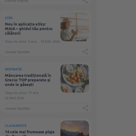
Gabriel Popoiu
ȘTIRI
Nou în aplicația eSky:
MAIA – ghidul tău pentru
călătorii
Timp de citire: 3 min
19 IUN. 2026
Joanna Szyndler
INSPIRATIE
Mâncarea tradițională în
Grecia: TOP preparate și
unde le găsești
Timp de citire: 17 min
26 MAI 2026
Joanna Szyndler
CLASAMENTE
14 cele mai frumoase plaje