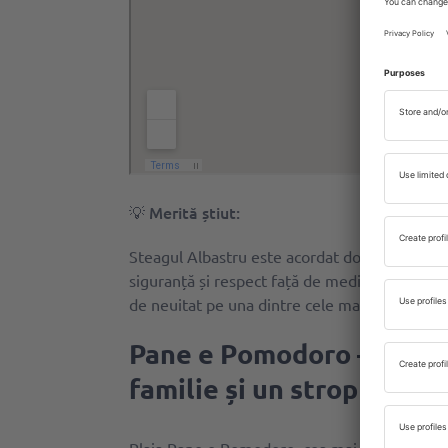
💡 Merită știut:
Steagul Albastru este acordat doar celor mai 
siguranță și respect față de mediu. Alege o p
de neuitat pe una dintre cele mai frumoase pl
Pane e Pomodoro – locul 
familie și un strop de tra