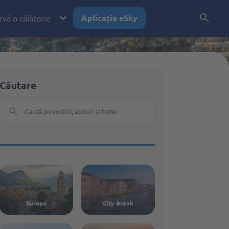
Aplicația eSky
vă o călătorie
Căutare
avion
Europa
City Break