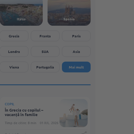
Italia
Spania
Grecia
Franta
Paris
Londra
SUA
Asia
Viena
Portugalia
Mai mult
COPIL
În Grecia cu copilul –
vacanță în familie
Timp de citire: 8 min
01 IUL. 2026