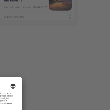
din Tenerife
Timp de citire: 7 min
20 MAI 2026
Ioana Alexandra