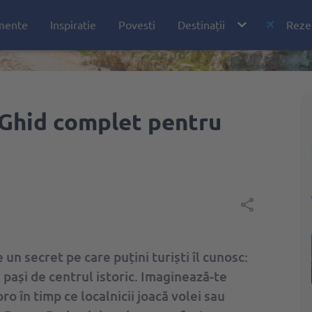
mente
Inspiratie
Povesti
Destinații
Rezer
Albania
City break
: Ghid complet pentru
Austria
Vacanţe
Bulgaria
Bilete de 
Cipru
Oferte
Croația
Aplicația
Egipt
 un secret pe care puțini turiști îl cunosc:
Emiratele Arabe Unite
oi pași de centrul istoric. Imaginează-te
Franța
 în timp ce localnicii joacă volei sau