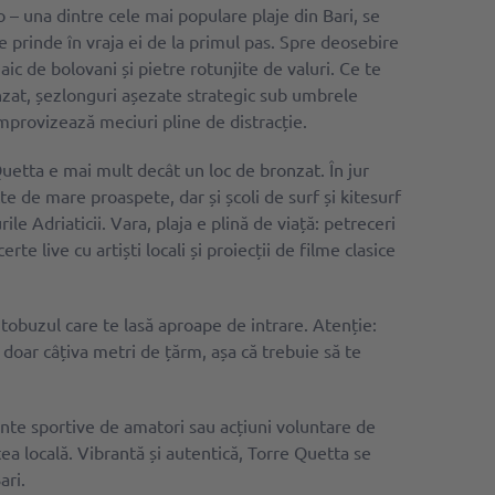
 – una dintre cele mai populare plaje din Bari, se
 te prinde în vraja ei de la primul pas. Spre deosebire
ic de bolovani și pietre rotunjite de valuri. Ce te
zat, șezlonguri așezate strategic sub umbrele
mprovizează meciuri pline de distracție.
Quetta e mai mult decât un loc de bronzat. În jur
te de mare proaspete, dar și școli de surf și kitesurf
ile Adriaticii. Vara, plaja e plină de viață: petreceri
te live cu artiști locali și proiecții de filme clasice
autobuzul care te lasă aproape de intrare. Atenție:
doar câțiva metri de țărm, așa că trebuie să te
te sportive de amatori sau acțiuni voluntare de
ea locală. Vibrantă și autentică, Torre Quetta se
ari.