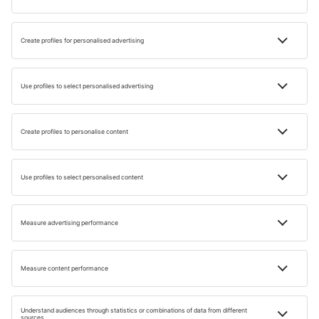
© iStock
Cu siguranță, una dintre experienţele interesante de care
ȋţi vei aminti mult timp este un prânz sau o cină la
restaurantul subacvatic. Ferestrele speciale te vor lăsa să
admiri lumea marină şi pot fi o alternativă mai puţin
palpitantă dacă nu vrei să faci scufundări. Un loc
binecunoscut pe harta culinară a insulelor este
restaurantul Ithaa din stațiunea Conrad Maldives Rangali
Island (Atolul Ari). Este un loc intim care găzduiește un
număr mic de clienți în același timp.
Paradisul Maldivelor este o rețetă dovedită pentru o
vacanță de iarnă reușită. Destinația exotică te va ajuta să
te relaxezi și să-ţi petreci timpul în mod activ ȋn mijlocul
naturii, departe de mulţimile de turişti. Nu ezita să rezervi
chiar acum biletele de avion!