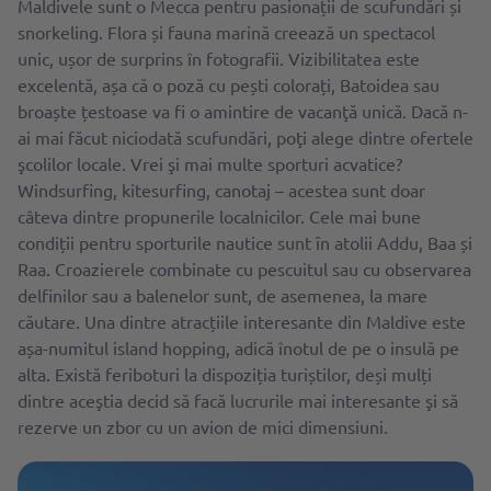
Maldivele sunt o Mecca pentru pasionații de scufundări și
snorkeling. Flora și fauna marină creează un spectacol
unic, ușor de surprins în fotografii. Vizibilitatea este
excelentă, așa că o poză cu pești colorați, Batoidea sau
broaște țestoase va fi o amintire de vacanţă unică. Dacă n-
ai mai făcut niciodată scufundări, poţi alege dintre ofertele
şcolilor locale. Vrei şi mai multe sporturi acvatice?
Windsurfing, kitesurfing, canotaj – acestea sunt doar
câteva dintre propunerile localnicilor. Cele mai bune
condiții pentru sporturile nautice sunt ȋn atolii Addu, Baa și
Raa. Croazierele combinate cu pescuitul sau cu observarea
delfinilor sau a balenelor sunt, de asemenea, la mare
căutare. Una dintre atracțiile interesante din Maldive este
așa-numitul island hopping, adică înotul de pe o insulă pe
alta. Există feriboturi la dispoziția turiștilor, deși mulți
dintre aceştia decid să facă lucrurile mai interesante şi să
rezerve un zbor cu un avion de mici dimensiuni.