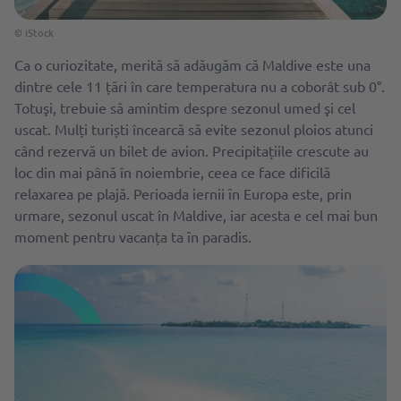
© iStock
Ca o curiozitate, merită să adăugăm că Maldive este una
dintre cele 11 țări în care temperatura nu a coborât sub 0°.
Totuşi, trebuie să amintim despre sezonul umed şi cel
uscat. Mulți turiști încearcă să evite sezonul ploios atunci
când rezervă un bilet de avion. Precipitațiile crescute au
loc din mai până în noiembrie, ceea ce face dificilă
relaxarea pe plajă. Perioada iernii ȋn Europa este, prin
urmare, sezonul uscat în Maldive, iar acesta e cel mai bun
moment pentru vacanța ta ȋn paradis.