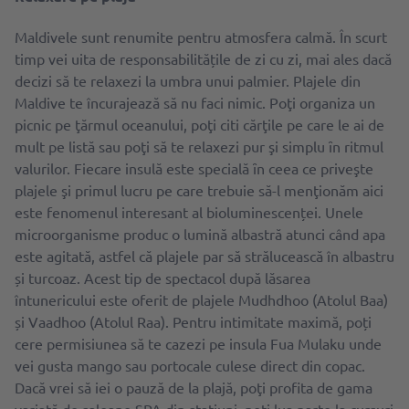
Maldivele sunt renumite pentru atmosfera calmă. În scurt
timp vei uita de responsabilitățile de zi cu zi, mai ales dacă
decizi să te relaxezi la umbra unui palmier. Plajele din
Maldive te încurajează să nu faci nimic. Poţi organiza un
picnic pe ţărmul oceanului, poţi citi cărţile pe care le ai de
mult pe listă sau poţi să te relaxezi pur şi simplu ȋn ritmul
valurilor. Fiecare insulă este specială ȋn ceea ce priveşte
plajele şi primul lucru pe care trebuie să-l menţionăm aici
este fenomenul interesant al bioluminescenței. Unele
microorganisme produc o lumină albastră atunci când apa
este agitată, astfel că plajele par să strălucească în albastru
și turcoaz. Acest tip de spectacol după lăsarea
întunericului este oferit de plajele Mudhdhoo (Atolul Baa)
și Vaadhoo (Atolul Raa). Pentru intimitate maximă, poți
cere permisiunea să te cazezi pe insula Fua Mulaku unde
vei gusta mango sau portocale culese direct din copac.
Dacă vrei să iei o pauză de la plajă, poţi profita de gama