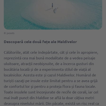
© pexels
Descoperă cele două fețe ale Maldivelor
Călătoriile, atât cele îndepărtate, cât și cele ȋn apropiere,
reprezintă cea mai bună modalitate de a vedea peisaje
uluitoare, atracții neobișnuite, de a ȋncerca gusturi din
bucătăria locală și de a experimenta stilul de viață al
localnicilor. Acesta este și cazul Maldivelor. Numărul de
turiști cazaţi pe insule este limitat pentru a se avea grijă
de confortul lor şi pentru a proteja flora și fauna locale.
Toate insulele sunt înconjurate de recife de corali, iar cel
mai înalt punct din Maldive se află la doar câțiva metri
deasupra nivelului mării. Din păcate, există un risc real ca