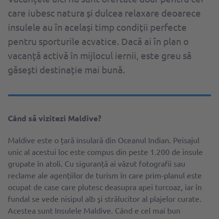
care iubesc natura şi dulcea relaxare deoarece
insulele au ȋn acelaşi timp condiţii perfecte
pentru sporturile acvatice. Dacă ai ȋn plan o
vacanță activă în mijlocul iernii, este greu să
găseşti destinație mai bună.
Când să vizitezi Maldive?
Maldive este o țară insulară din Oceanul Indian. Peisajul
unic al acestui loc este compus din peste 1.200 de insule
grupate în atoli. Cu siguranță ai văzut fotografii sau
reclame ale agențiilor de turism în care prim-planul este
ocupat de case care plutesc deasupra apei turcoaz, iar în
fundal se vede nisipul alb şi strălucitor al plajelor curate.
Acestea sunt Insulele Maldive. Când e cel mai bun