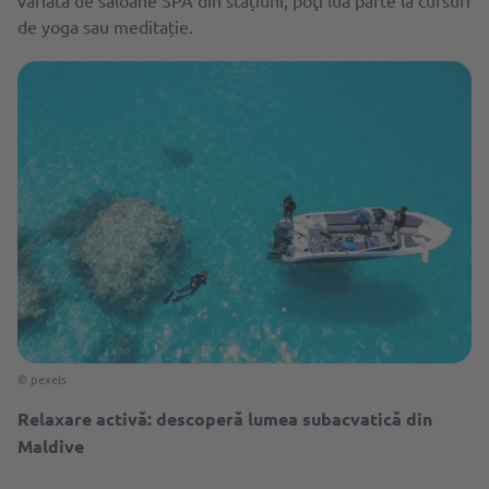
variată de saloane SPA din stațiuni, poţi lua parte la cursuri
de yoga sau meditație.
© pexels
Relaxare activă: descoperă lumea subacvatică din
Maldive