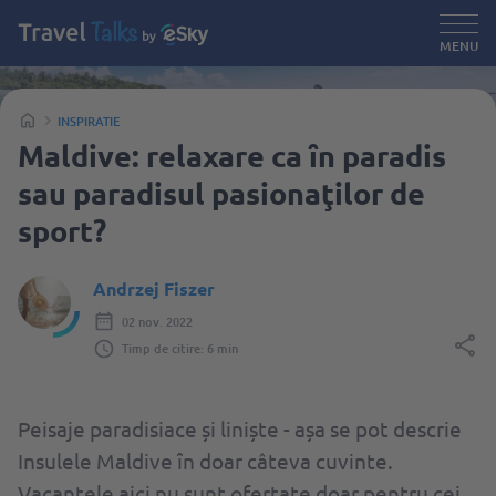
MENU
INSPIRATIE
Maldive: relaxare ca ȋn paradis
sau paradisul pasionaţilor de
sport?
Andrzej Fiszer
02 nov. 2022
Timp de citire: 6 min
Peisaje paradisiace și liniște - așa se pot descrie
Insulele Maldive ȋn doar câteva cuvinte.
Vacanțele aici nu sunt ofertate doar pentru cei