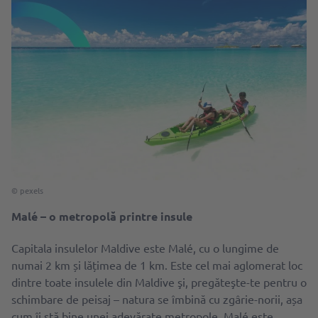
© pexels
Malé – o metropolă printre insule
Capitala insulelor Maldive este Malé, cu o lungime de
numai 2 km și lățimea de 1 km. Este cel mai aglomerat loc
dintre toate insulele din Maldive şi, pregăteşte-te pentru o
schimbare de peisaj – natura se îmbină cu zgârie-norii, așa
cum îi stă bine unei adevărate metropole. Malé este