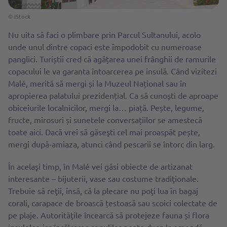
© iStock
Nu uita să faci o plimbare prin Parcul Sultanului, acolo
unde unul dintre copaci este ȋmpodobit cu numeroase
panglici. Turiștii cred că agățarea unei frânghii de ramurile
copacului le va garanta întoarcerea pe insulă. Când vizitezi
Malé, merită să mergi și la Muzeul Național sau în
apropierea palatului prezidențial. Ca să cunoşti de aproape
obiceiurile localnicilor, mergi la… piață. Pește, legume,
fructe, mirosuri și sunetele conversațiilor se amestecă
toate aici. Dacă vrei să găseşti cel mai proaspăt pește,
mergi după-amiaza, atunci când pescarii se întorc din larg.
În acelaşi timp, în Malé vei găsi obiecte de artizanat
interesante – bijuterii, vase sau costume tradiţionale.
Trebuie să reţii, ȋnsă, că la plecare nu poţi lua ȋn bagaj
corali, carapace de broască țestoasă sau scoici colectate de
pe plaje. Autoritățile încearcă să protejeze fauna și flora