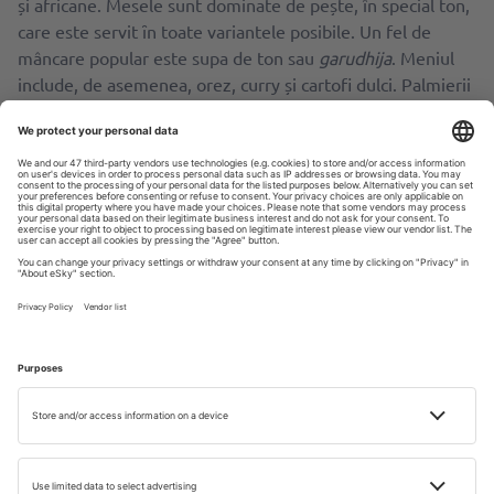
și africane. Mesele sunt dominate de pește, în special ton,
care este servit ȋn toate variantele posibile. Un fel de
mâncare popular este supa de ton sau
garudhija
. Meniul
include, de asemenea, orez, curry și cartofi dulci. Palmierii
sunt o sursă constantă pentru delicatesele cu nucă de
cocos, iar dulceața de mango, portocale, banane sau
ananas te va cuceri de la prima gustare. Maldive este o
țară musulmană. Alcoolul poate fi consumat în restaurant,
dar nu poate fi adus sau luat de pe insule.