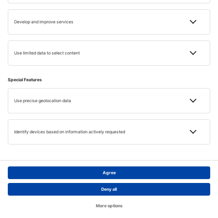
Care sunt cele mai frumoase plaje din Malta?
Cum pot ajunge la Golden Bay?
Ce activități se pot desfășura la Golden Bay?
Ce caracteristici are Blue Lagoon?
Care sunt facilitățile de la Mellieha Bay?
Cum este atmosfera de la St. Peter's Pool?
Instagram
Pagina principală
Teme
Căutare