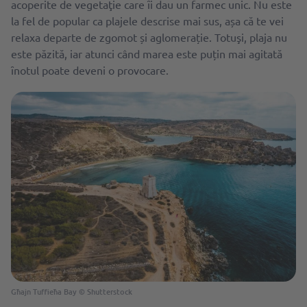
acoperite de vegetaţie care ȋi dau un farmec unic. Nu este
la fel de popular ca plajele descrise mai sus, așa că te vei
relaxa departe de zgomot și aglomerație. Totuşi, plaja nu
este păzită, iar atunci când marea este puțin mai agitată
ȋnotul poate deveni o provocare.
Għajn Tuffieħa Bay © Shutterstock