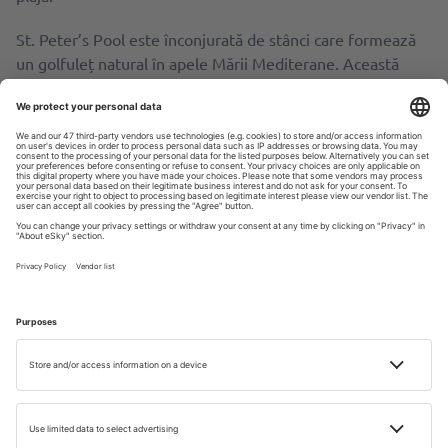
St. Peter’s Pool este înconjurată de stânci care formează
un golfuleț natural în apele Mării Mediterane. Această
combinație de apă turcoaz și roci stâncoase creează un
peisaj spectaculos care încântă pe toată lumea.
Deși St. Peter’s Pool nu este o plajă tradițională cu nisip,
apa puțin adâncă și cristalină este ideală pentru înot.
Stâncile sunt predispuse ȋn aşa fel ȋncât formează piscine
naturale. Înotul şi relaxarea sunt sigure atât la suprafaţă,
cât şi sub apă.