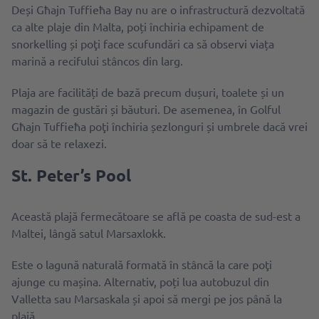
Deși Għajn Tuffieħa Bay nu are o infrastructură dezvoltată
ca alte plaje din Malta, poți închiria echipament de
snorkelling și poţi face scufundări ca să observi viața
marină a recifului stâncos din larg.
Plaja are facilități de bază precum dușuri, toalete și un
magazin de gustări și băuturi. De asemenea, în Golful
Għajn Tuffieħa poţi închiria șezlonguri și umbrele dacă vrei
doar să te relaxezi.
St. Peter’s Pool
Această plajă fermecătoare se află pe coasta de sud-est a
Maltei, lângă satul Marsaxlokk.
Este o lagună naturală formată în stâncă la care poţi
ajunge cu mașina. Alternativ, poți lua autobuzul din
Valletta sau Marsaskala și apoi să mergi pe jos până la
plajă.