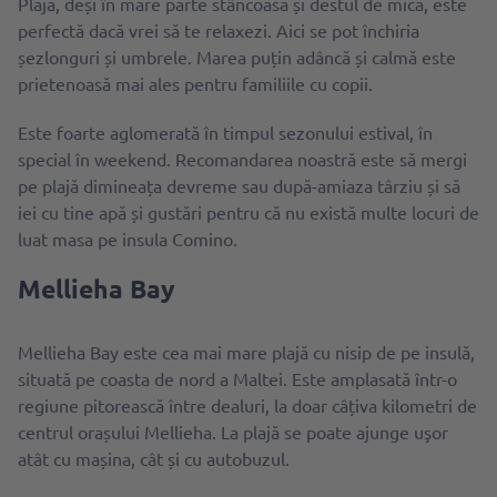
Plaja, deși în mare parte stâncoasă și destul de mică, este
perfectă dacă vrei să te relaxezi. Aici se pot închiria
șezlonguri și umbrele. Marea puțin adâncă și calmă este
prietenoasă mai ales pentru familiile cu copii.
Este foarte aglomerată în timpul sezonului estival, în
special în weekend. Recomandarea noastră este să mergi
pe plajă dimineața devreme sau după-amiaza târziu și să
iei cu tine apă și gustări pentru că nu există multe locuri de
luat masa pe insula Comino.
Mellieha Bay
Mellieha Bay este cea mai mare plajă cu nisip de pe insulă,
situată pe coasta de nord a Maltei. Este amplasată într-o
regiune pitorească între dealuri, la doar câțiva kilometri de
centrul orașului Mellieha. La plajă se poate ajunge uşor
atât cu mașina, cât și cu autobuzul.