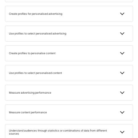
St. Peter’s Pool © Shutterstock
Plaja nu este aglomerată și oferă astfel o atmosferă de
intimitate, ȋnsă nu există dușuri, toalete sau magazine, așa
că este recomandat să-ţi aduci propriile provizii.
Pe lângă înot, merită să arunci o privire și la peisajele din
jur. Poți face o scurtă plimbare de-a lungul falezelor din
jurul St Peter’s Pool. Este locul perfect pentru cei care
caută o plajă liniștită și sălbatică, departe de aglomerație.
FAQ