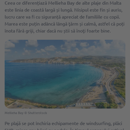
Ceea ce diferențiază Mellieha Bay de alte plaje din Malta
este linia de coastă largă și lungă. Nisipul este fin și auriu,
lucru care va fi cu siguranță apreciat de familiile cu copii.
Marea este puțin adâncă lângă ţărm și calmă, astfel că poți
înota fără griji, chiar dacă nu știi să ȋnoţi foarte bine.
Mellieha Bay © Shutterstock
Pe plajă se pot închiria echipamente de windsurfing, plăci
SUP, caiace sau bărci cu pedale. În timpul sezonului estival