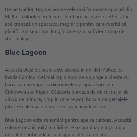
De pe Golden Bay vei vedea cele mai frumoase apusuri din
Malta – culorile cerului în schimbare și soarele reflectat în
apă creează un spectacol magnific pentru care merită să
planifici un sejur mai lung ȋn care să ai suficient timp de
stat la plajă.
Blue Lagoon
Această plajă de basm este situată în nordul Maltei, pe
insula Comino. Cel mai rapid mod de a ajunge aici este cu
barca sau un vaporaş din orașele apropiate precum
Ċirkewwa sau Mgarr. Călătoria durează de obicei în jur de
25-30 de minute, timp ȋn care te poţi bucura de peisajele
pitorești ale coastei malteze și ale insulei Gozo.
Blue Lagoon este renumită pentru apa sa turcoaz. Această
culoare neobișnuită a mării este o combinație a țărmului
destul de puțin adânc, a nisipului alb și a rocilor