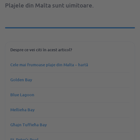
Plajele din Malta sunt uimitoare.
Despre ce vei citi în acest articol?
Cele mai frumoase plaje din Malta – hartă
Golden Bay
Blue Lagoon
Mellieha Bay
Għajn Tuffieħa Bay
St. Peter’s Pool