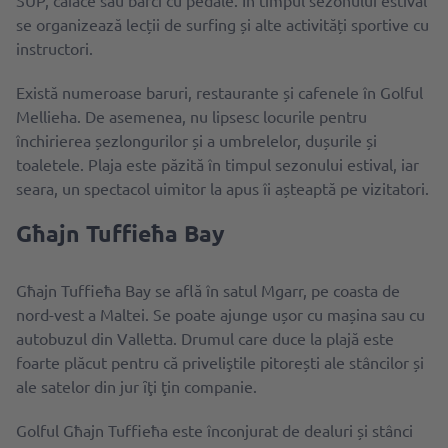
se organizează lecții de surfing și alte activități sportive cu
instructori.
Există numeroase baruri, restaurante și cafenele în Golful
Mellieha. De asemenea, nu lipsesc locurile pentru
închirierea șezlongurilor și a umbrelelor, dușurile și
toaletele. Plaja este păzită în timpul sezonului estival, iar
seara, un spectacol uimitor la apus îi așteaptă pe vizitatori.
Għajn Tuffieħa Bay
Għajn Tuffieħa Bay se află în satul Mgarr, pe coasta de
nord-vest a Maltei. Se poate ajunge ușor cu mașina sau cu
autobuzul din Valletta. Drumul care duce la plajă este
foarte plăcut pentru că priveliştile pitorești ale stâncilor și
ale satelor din jur ȋţi ţin companie.
Golful Għajn Tuffieħa este înconjurat de dealuri și stânci